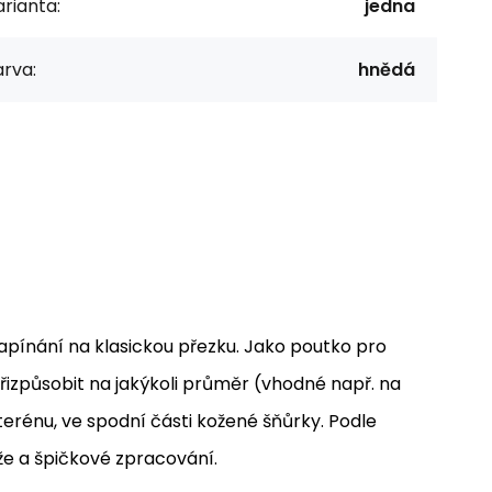
rianta:
jedna
rva:
hnědá
apínání na klasickou přezku. Jako poutko pro
přizpůsobit na jakýkoli průměr (vhodné např. na
terénu, ve spodní části kožené šňůrky. Podle
ůže a špičkové zpracování.