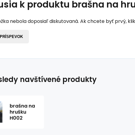
usia k produktu
brašna na hr
žka nebola doposiaľ diskutovaná. Ak chcete byť prvý, klik
 PRÍSPEVOK
ledy navštívené produkty
brašna na
hrušku
H002