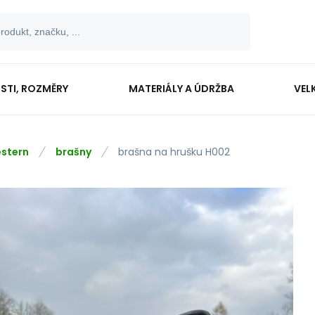
OSTI, ROZMĚRY
MATERIÁLY A ÚDRŽBA
VEL
stern
brašny
brašna na hrušku H002