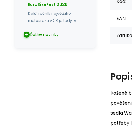
Kód:
EuroBikeFest 2026
Další ročník největšího
EAN:
motosrazu v ČR je tady. A
Ďalšie novinky
Záruka
Popi
Kožené b
pověšení 
sedla Wad
potřeby l