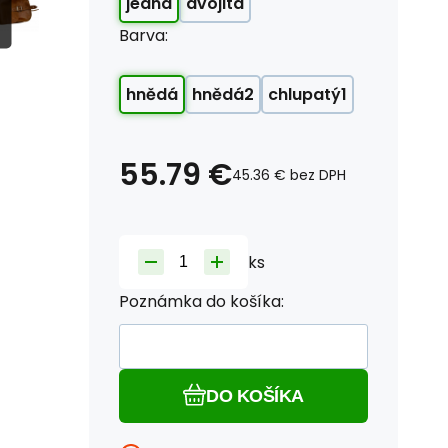
jedna
dvojitá
Barva:
hnědá
hnědá2
chlupatý1
55.79
€
45.36
€
bez DPH
ks
Poznámka do košíka:
DO KOŠÍKA