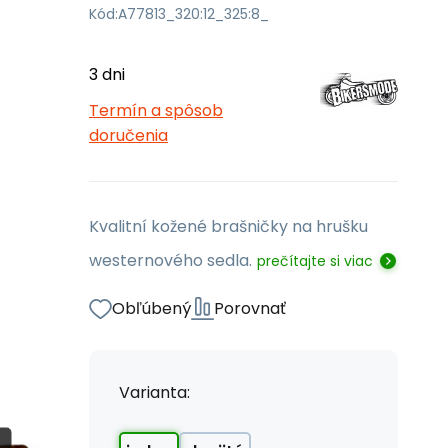
Kód:
A77813_320:12_325:8_
3 dni
Termín a spôsob
doručenia
Kvalitní kožené brašničky na hrušku
westernového sedla.
prečítajte si viac
Obľúbený
Porovnať
Varianta: