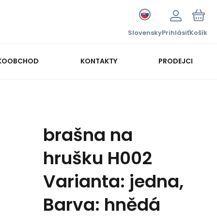
Slovensky
Prihlásiť
Košík
KOOBCHOD
KONTAKTY
PRODEJCI
brašna na
hrušku H002
Varianta: jedna,
Barva: hnědá