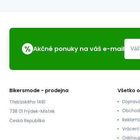
%
Akčné ponuky na váš e-mail
Bikersmode - prodejna
Všetko 
Doprava
Třebízského 1481
Obchod
738 01 Frýdek-Místek
Reklama
Česká Republika
Vrácení
Odstoup