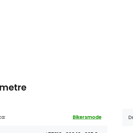
metre
ca:
Bikersmode
Dr