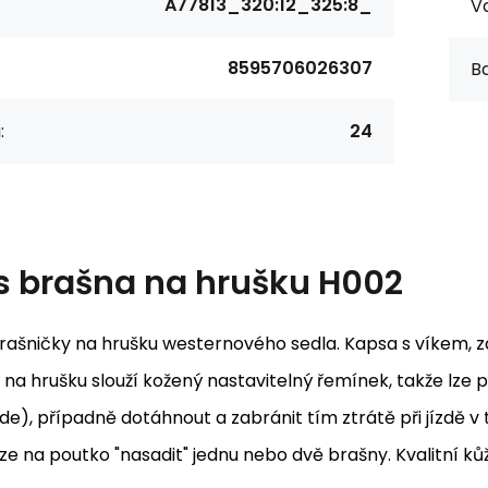
A77813_320:12_325:8_
Va
8595706026307
Ba
:
24
s
brašna na hrušku H002
rašničky na hrušku westernového sedla. Kapsa s víkem, z
na hrušku slouží kožený nastavitelný řemínek, takže lze 
e), případně dotáhnout a zabránit tím ztrátě při jízdě v 
ze na poutko "nasadit" jednu nebo dvě brašny. Kvalitní k