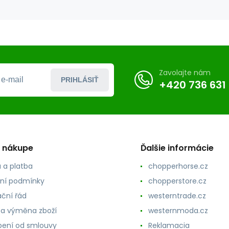
Zavolajte nám
PRIHLÁSIŤ
+420 736 631
o nákupe
Ďalšie informácie
 a platba
chopperhorse.cz
ní podmínky
chopperstore.cz
ční řád
westerntrade.cz
 a výměna zboží
westernmoda.cz
ení od smlouvy
Reklamacia