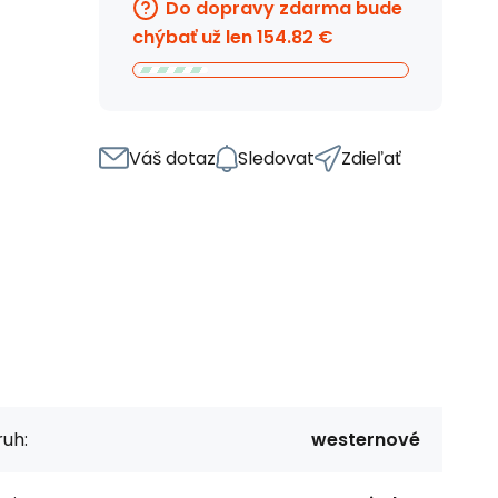
Do dopravy zdarma bude
chýbať už len
154.82
€
Váš dotaz
Sledovat
Zdieľať
uh:
westernové