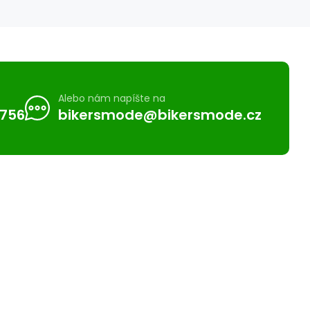
Alebo nám napíšte na
 756
bikersmode@bikersmode.cz