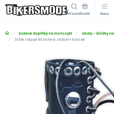
Hľadať
Menu
kožené doplňky na motocykl
obaly - držáky na
Držák nápoje BS kožený zdobení končak