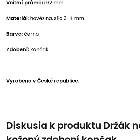
Vnitřní průměr:
62 mm
Materiál:
hovězina, síla 3-4 mm
Barva:
černá
Zdobení:
končak
Vyrobeno v České republice.
Diskusia k produktu
Držák n
kožený zdobení končak