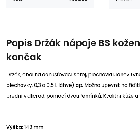
Popis
Držák nápoje BS kože
končak
Držák, obal na dohušťovací sprej, plechovku, láhev (vh
plechovky, 0,3 a 0,5 L láhve) ap. Možno upevnit na řídí
přední vidlici ad. pomocí dvou řemínků. Kvalitní kůže 
Výška:
143 mm