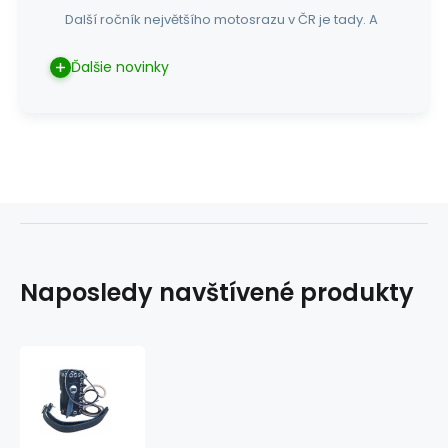
Další ročník největšího motosrazu v ČR je tady. A
Ďalšie novinky
Naposledy navštívené produkty
Držák
nápoje
BS
kožený