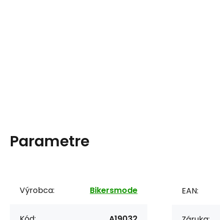
Parametre
Výrobca:
Bikersmode
EAN:
Kód:
A19032
Záruka: