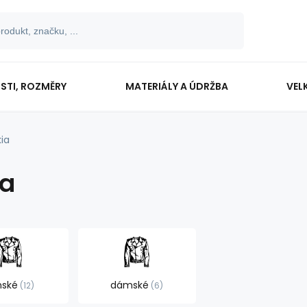
OSTI, ROZMĚRY
MATERIÁLY A ÚDRŽBA
VEL
kia
ia
nské
dámské
12
6