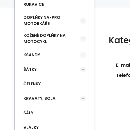
RUKAVICE
DOPLŇKY NA-PRO
MOTORKÁŘE
KOŽENÉ DOPLŇKY NA
Kate
MOTOCYKL
KŠANDY
E-mail
ŠÁTKY
Telef
ČELENKY
KRAVATY, BOLA
ŠÁLY
VLAJKY