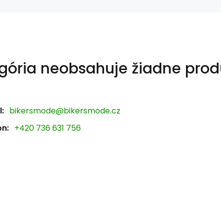
gória neobsahuje žiadne prod
:
bikersmode@bikersmode.cz
on:
+420 736 631 756