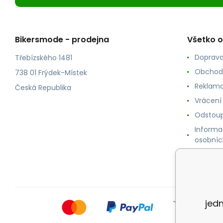
Bikersmode - prodejna
Všetko 
Doprava
Třebízského 1481
Obchod
738 01 Frýdek-Místek
Reklama
Česká Republika
Vrácení
Odstoup
Informa
osobníc
Cookie
jed