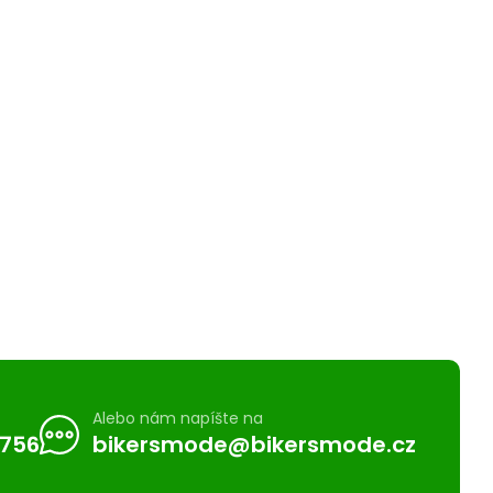
Alebo nám napíšte na
 756
bikersmode@bikersmode.cz