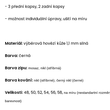
- 3 přední kapsy, 2 zadní kapsy
- možnost individuální úpravy, ušití na míru
Materiál:
výběrová hovězí kůže 1,1 mm silná
Barva:
černá
Barva zipu:
mosaz, nikl (stříbrná)
Barva kování:
nikl (stříbrné), černý nikl (černé)
Velikosti:
48, 50, 52, 54, 56, 58,
na míru (nestandartní rozměry
barevnost)