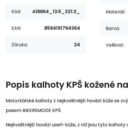
Kód:
A18864_13:5_321:3_
Materiál:
EAN:
8594191794364
Barva:
Záruka:
24
Velikost:
Popis
kalhoty KPŠ kožené n
Motorkářské kalhoty z nejkvalitnější hovězí kůže se z
pasem BIKERSMODE KPŠ.
Nejkvalitnější hovězí useň-kůže, z níž jsou tyto kalhoty