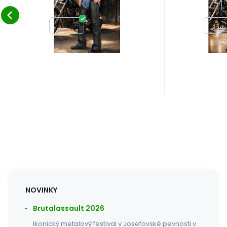
95
85
NA MÍRU
95
návleky na kalhoty.
návleky n
Obľúbený
Porovnať
ČERNÁ
NA MÍRU
ČER
NOVINKY
Brutalassault 2026
Ikonický metalový festival v Josefovské pevnosti v