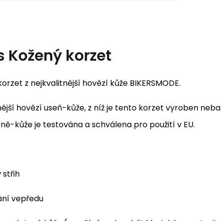
s
Kožený korzet
orzet z nejkvalitnější hovězí kůže BIKERSMODE.
nější hovězí useň-kůže, z níž je tento korzet vyroben neb
sně-kůže je testována a schválena pro použití v EU.
 střih
ání vepředu