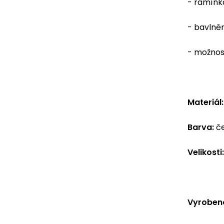
- ramínka
- bavlně
- možnost
Materiál:
Barva:
č
Velikosti:
Vyrobeno