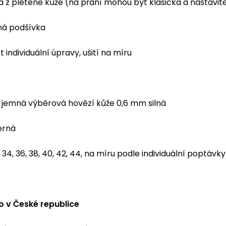
 z pletené kůže (na přání mohou být klasická a nastavit
ná podšívka
 individuální úpravy, ušití na míru
jemná výběrová hovězí kůže 0,6 mm silná
erná
34, 36, 38, 40, 42, 44, na míru podle individuální poptávky
 v České republice