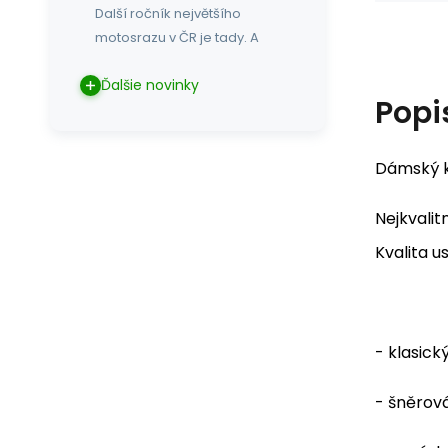
Další ročník největšího
motosrazu v ČR je tady. A
Ďalšie novinky
Popi
Dámský k
Nejkvalit
Kvalita u
- klasický
- šněrov