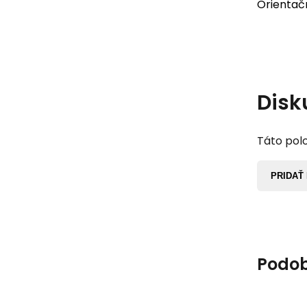
Orientačn
Disk
Táto polo
PRIDAŤ
Podob