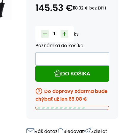
145.53
€
118.32
€
bez DPH
ks
Poznámka do košíka:
DO KOŠÍKA
Do dopravy zdarma bude
chýbať už len
65.08
€
Váš dotaz
Sledovat
Zdieľať