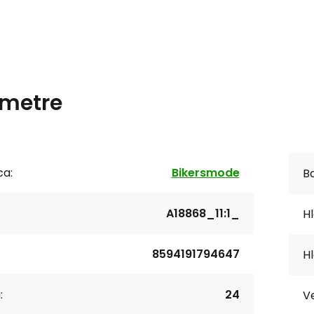
metre
ca:
Bikersmode
Ba
A18868_11:1_
Hl
8594191794647
Hl
:
24
Ve