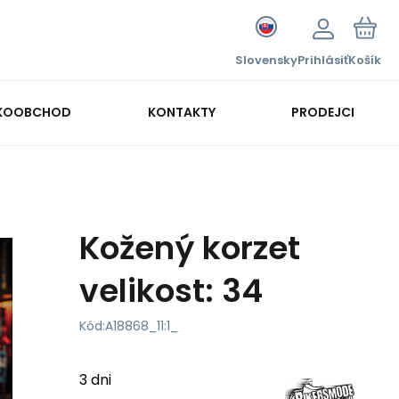
Slovensky
Prihlásiť
Košík
KOOBCHOD
KONTAKTY
PRODEJCI
Kožený korzet
velikost: 34
Kód:
A18868_11:1_
3 dni