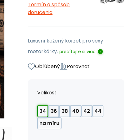
Termín a spôsob
doručenia
Luxusní kožený korzet pro sexy
motorkářky.
prečítajte si viac
Obľúbený
Porovnať
Velikost:
34
36
38
40
42
44
na míru