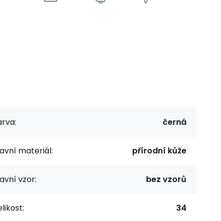
rva:
černá
avní materiál:
přírodní kůže
avní vzor:
bez vzorů
likost:
34