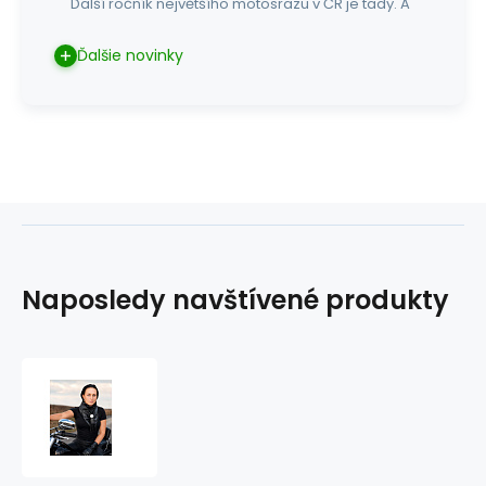
Další ročník největšího motosrazu v ČR je tady. A
Ďalšie novinky
Naposledy navštívené produkty
Kožený
šátek
na
krk