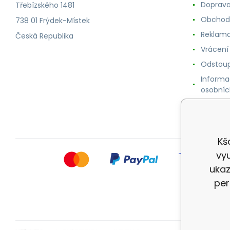
Doprava
Třebízského 1481
Obchod
738 01 Frýdek-Místek
Reklama
Česká Republika
Vrácení
Odstoup
Informa
osobníc
Cookie
Kš
vyu
ukaz
per