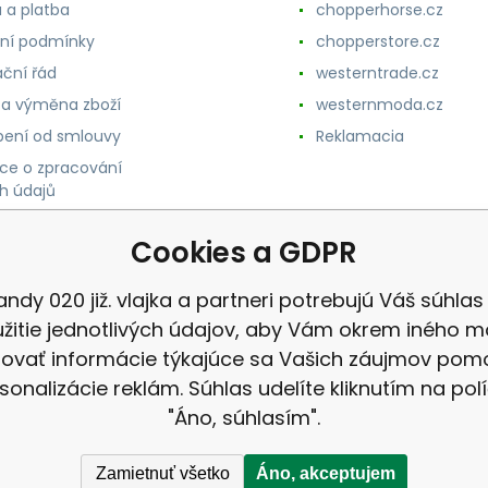
 a platba
chopperhorse.cz
ní podmínky
chopperstore.cz
ční řád
westerntrade.cz
 a výměna zboží
westernmoda.cz
ení od smlouvy
Reklamacia
ce o zpracování
h údajů
Cookies a GDPR
andy 020 již. vlajka a partneri potrebujú Váš súhlas
žitie jednotlivých údajov, aby Vám okrem iného m
ovať informácie týkajúce sa Vašich záujmov po
sonalizácie reklám. Súhlas udelíte kliknutím na pol
"Áno, súhlasím".
Zamietnuť všetko
Áno, akceptujem