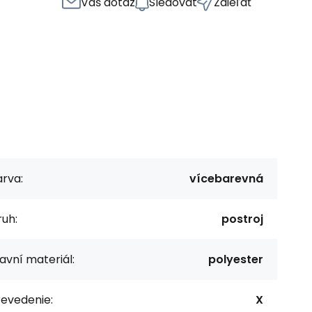
Váš dotaz
Sledovat
Zdieľať
rva:
vícebarevná
uh:
postroj
avní materiál:
polyester
revedenie:
X