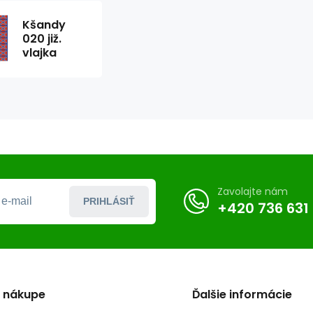
Kšandy
020 již.
vlajka
Zavolajte nám
PRIHLÁSIŤ
+420 736 631
o nákupe
Ďalšie informácie