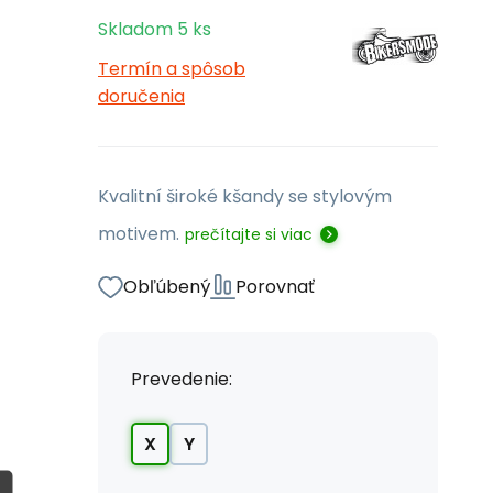
Skladom
5
ks
Termín a spôsob
doručenia
Kvalitní široké kšandy se stylovým
motivem.
prečítajte si viac
Obľúbený
Porovnať
Prevedenie:
X
Y