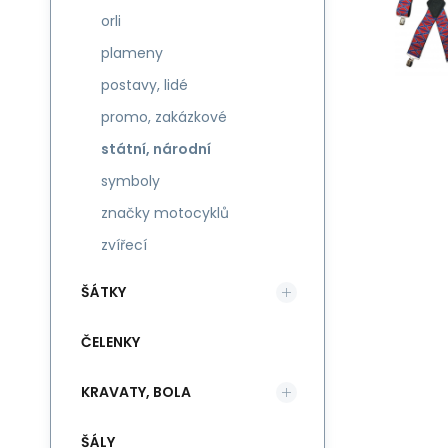
orli
plameny
postavy, lidé
promo, zakázkové
státní, národní
symboly
značky motocyklů
zvířecí
ŠÁTKY
ČELENKY
KRAVATY, BOLA
ŠÁLY