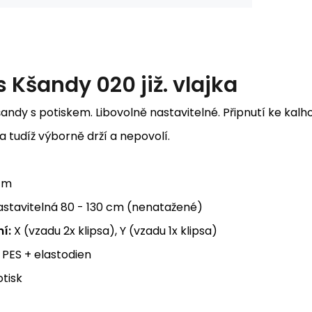
s
Kšandy 020 již. vlajka
andy s potiskem. Libovolně nastavitelné. Připnutí ke kal
 tudíž výborně drží a nepovolí.
cm
stavitelná 80 - 130 cm (nenatažené)
í:
X (vzadu 2x klipsa), Y (vzadu 1x klipsa)
PES + elastodien
tisk