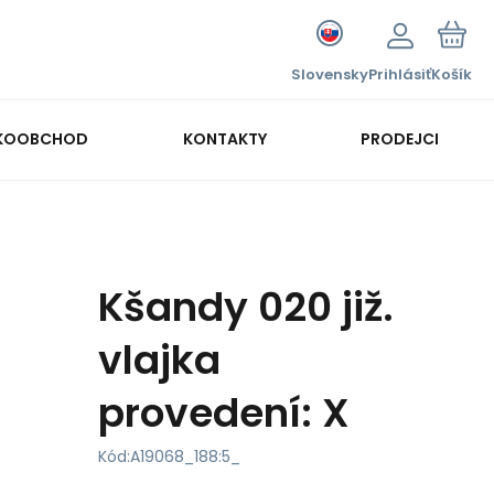
Slovensky
Prihlásiť
Košík
KOOBCHOD
KONTAKTY
PRODEJCI
Kšandy 020 již.
vlajka
provedení: X
Kód:
A19068_188:5_