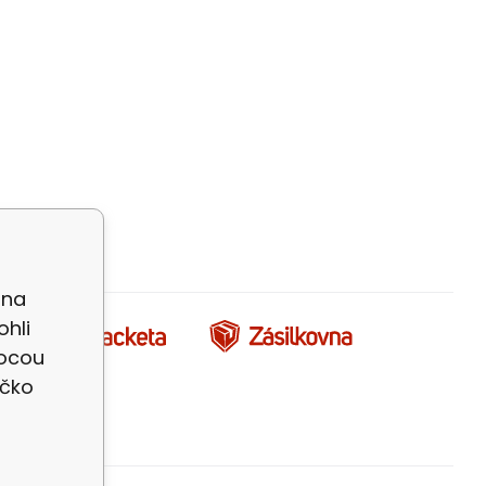
 na
ohli
mocou
íčko