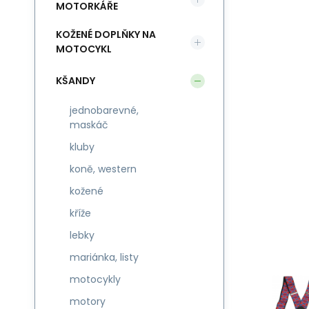
MOTORKÁŘE
KOŽENÉ DOPLŇKY NA
MOTOCYKL
KŠANDY
jednobarevné,
maskáč
kluby
koně, western
kožené
kříže
lebky
mariánka, listy
motocykly
motory