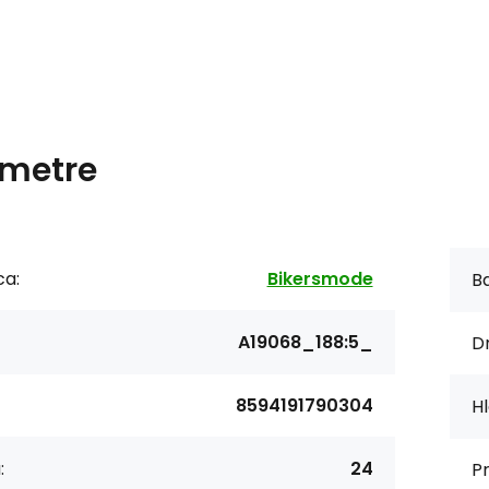
metre
ca:
Bikersmode
Ba
A19068_188:5_
Dr
8594191790304
Hl
:
24
P