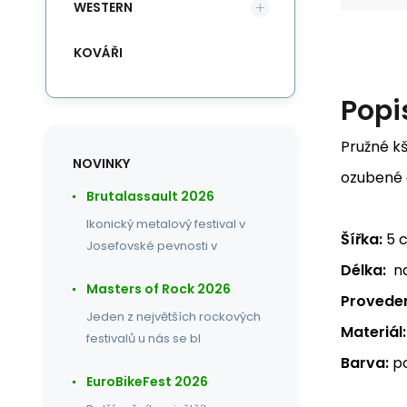
WESTERN
KOVÁŘI
Popi
Pružné kš
NOVINKY
ozubené a
Brutalassault 2026
Ikonický metalový festival v
Šířka:
5 
Josefovské pevnosti v
Délka:
na
Masters of Rock 2026
Proveden
Jeden z největších rockových
Materiál:
festivalů u nás se bl
Barva:
po
EuroBikeFest 2026