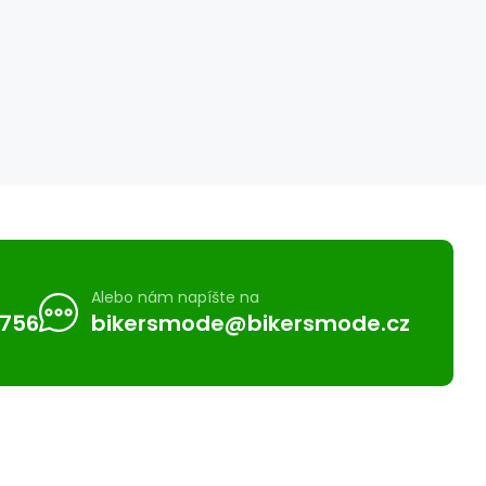
Alebo nám napíšte na
 756
bikersmode@bikersmode.cz