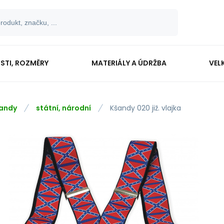
OSTI, ROZMĚRY
MATERIÁLY A ÚDRŽBA
VEL
andy
státní, národní
Kšandy 020 již. vlajka