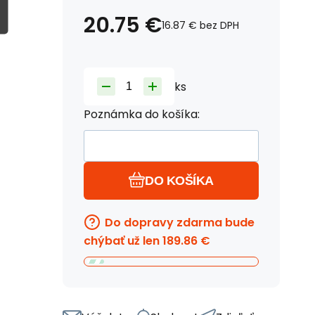
20.75
€
16.87
€
bez DPH
ks
Poznámka do košíka:
DO KOŠÍKA
Do dopravy zdarma bude
chýbať už len
189.86
€