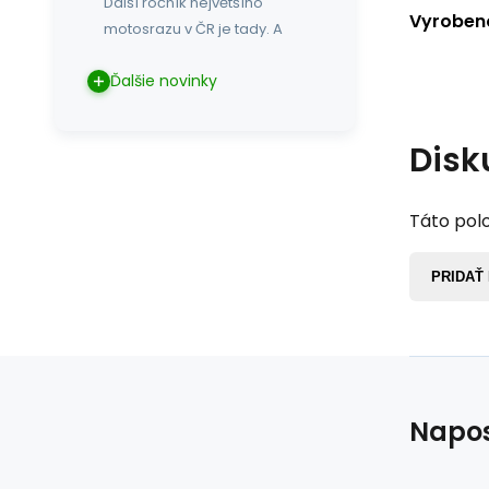
Další ročník největšího
Vyrobeno
motosrazu v ČR je tady. A
Ďalšie novinky
Disk
Táto polo
PRIDAŤ
Napos