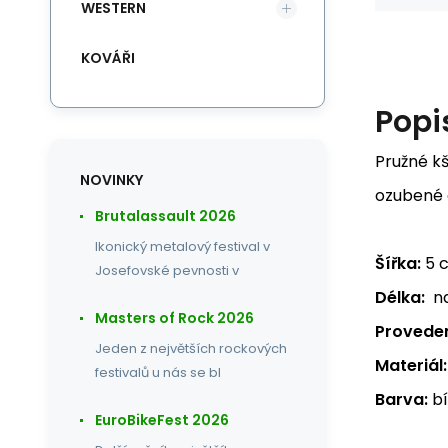
WESTERN
KOVÁŘI
Popi
Pružné kš
NOVINKY
ozubené a
Brutalassault 2026
Ikonický metalový festival v
Šířka:
5 
Josefovské pevnosti v
Délka:
na
Masters of Rock 2026
Proveden
Jeden z největších rockových
Materiál:
festivalů u nás se bl
Barva:
bí
EuroBikeFest 2026