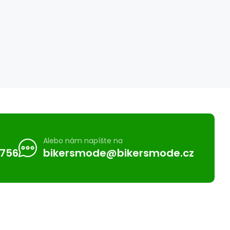
Alebo nám napíšte na
 756
bikersmode@bikersmode.cz