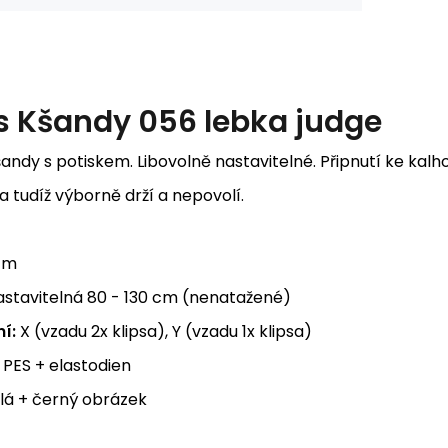
s
Kšandy 056 lebka judge
andy s potiskem. Libovolně nastavitelné. Připnutí ke kal
 tudíž výborně drží a nepovolí.
cm
stavitelná 80 - 130 cm (nenatažené)
í:
X (vzadu 2x klipsa), Y (vzadu 1x klipsa)
PES + elastodien
lá + černý obrázek