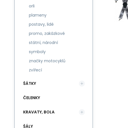
orli
plameny
postavy, lidé
promo, zakázkové
státní, národní
symboly
značky motocyklů
zvířecí
ŠÁTKY
ČELENKY
KRAVATY, BOLA
ŠÁLY