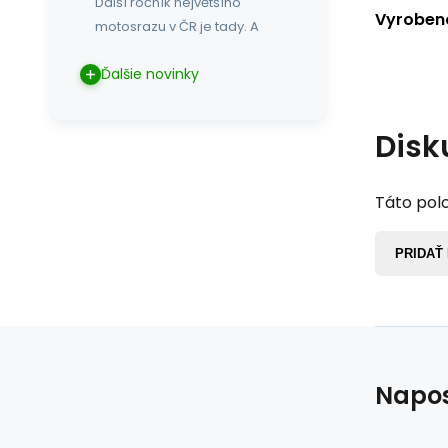
Další ročník největšího
Vyrobeno
motosrazu v ČR je tady. A
Ďalšie novinky
Disk
Táto polo
PRIDAŤ
Napos