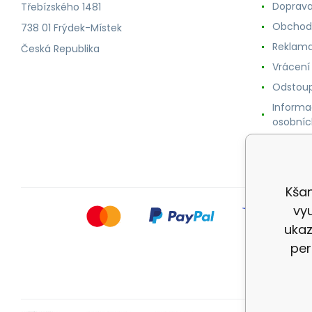
Doprava
Třebízského 1481
Obchod
738 01 Frýdek-Místek
Reklama
Česká Republika
Vrácení
Odstoup
Informa
osobníc
Cookie
Kšan
vyu
ukaz
per