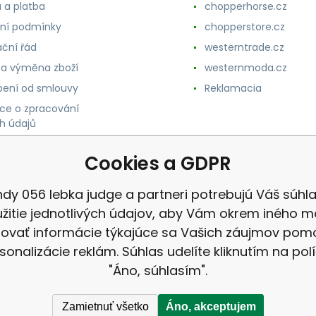
 a platba
chopperhorse.cz
ní podmínky
chopperstore.cz
ční řád
westerntrade.cz
 a výměna zboží
westernmoda.cz
ení od smlouvy
Reklamacia
ce o zpracování
h údajů
Cookies a GDPR
dy 056 lebka judge a partneri potrebujú Váš súhl
žitie jednotlivých údajov, aby Vám okrem iného m
ovať informácie týkajúce sa Vašich záujmov po
sonalizácie reklám. Súhlas udelíte kliknutím na pol
"Áno, súhlasím".
Zamietnuť všetko
Áno, akceptujem