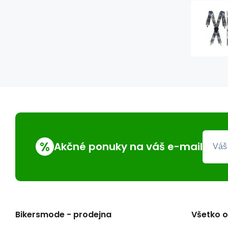
%
Akčné ponuky na váš e-mail
Bikersmode - prodejna
Všetko 