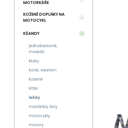
MOTORKÁŘE
KOŽENÉ DOPLŇKY NA
MOTOCYKL
KŠANDY
jednobarevné,
maskáč
kluby
koně, western
kožené
kříže
lebky
mariánka, listy
motocykly
motory