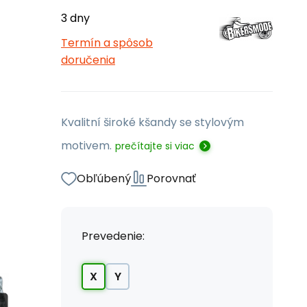
3 dny
Termín a spôsob
doručenia
Kvalitní široké kšandy se stylovým
motivem.
prečítajte si viac
Obľúbený
Porovnať
Prevedenie:
X
Y