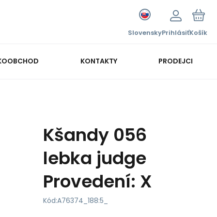
Slovensky
Prihlásiť
Košík
KOOBCHOD
KONTAKTY
PRODEJCI
Kšandy 056
lebka judge
Provedení: X
Kód:
A76374_188:5_