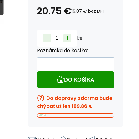
20.75
€
16.87
€
bez DPH
ks
Poznámka do košíka:
DO KOŠÍKA
Do dopravy zdarma bude
chýbať už len
189.86
€