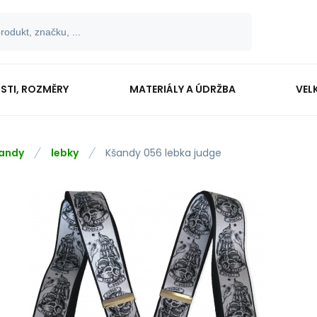
OSTI, ROZMĚRY
MATERIÁLY A ÚDRŽBA
VEL
andy
lebky
Kšandy 056 lebka judge