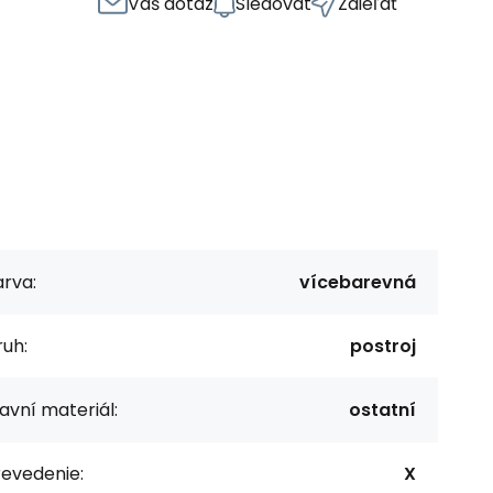
Váš dotaz
Sledovat
Zdieľať
rva:
vícebarevná
uh:
postroj
avní materiál:
ostatní
revedenie:
X