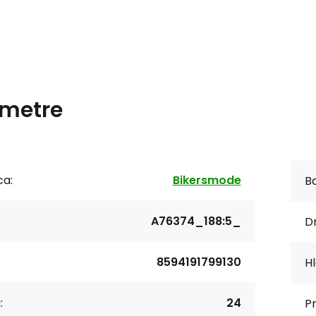
metre
ca:
Bikersmode
Ba
A76374_188:5_
Dr
8594191799130
Hl
:
24
P