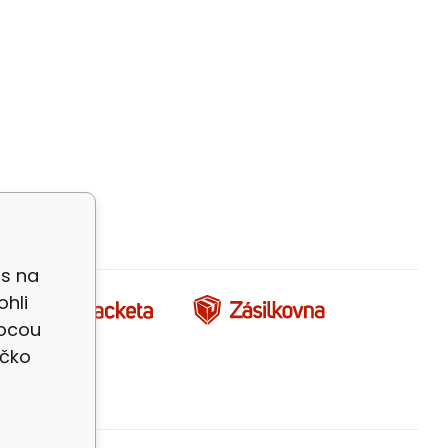
as na
ohli
mocou
íčko