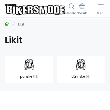
Hľadať
Menu
Likit
Likit
pánské
dámské
12
6