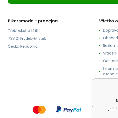
Bikersmode - prodejna
Všetko 
Doprava
Třebízského 1481
Obchod
738 01 Frýdek-Místek
Reklama
Česká Republika
Vrácení
Odstoup
Informa
osobníc
Cookie
jed