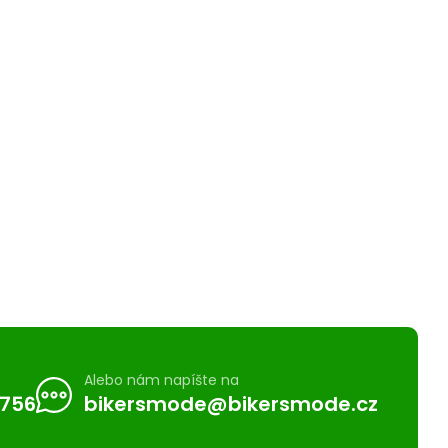
Alebo nám napíšte na
 756
bikersmode@bikersmode.cz