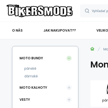
O NÁS
JAK NAKUPOVAT??
VELIK
Mo
MOTO BUNDY
Mon
pánské
dámské
MOTO KALHOTY
VESTY
pá