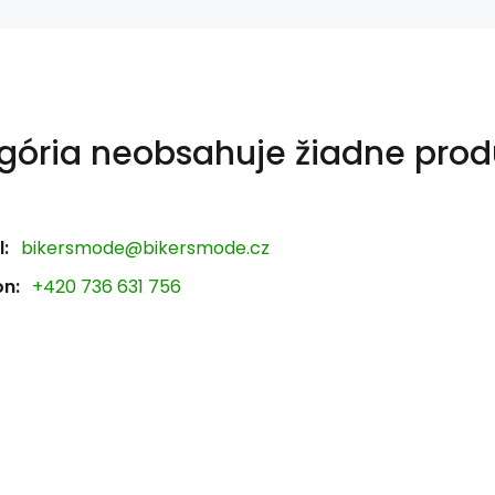
gória neobsahuje žiadne prod
:
bikersmode@bikersmode.cz
on:
+420 736 631 756