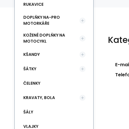
RUKAVICE
DOPLŇKY NA-PRO
MOTORKÁŘE
KOŽENÉ DOPLŇKY NA
Kate
MOTOCYKL
KŠANDY
E-mail
ŠÁTKY
Telef
ČELENKY
KRAVATY, BOLA
ŠÁLY
VLAJKY