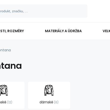
OSTI, ROZMĚRY
MATERIÁLY A ÚDRŽBA
VEL
ntana
tana
nské
dámské
12
6