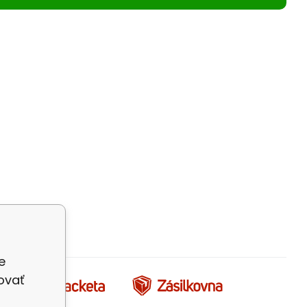
e
ovať