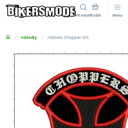
Hľadať
Menu
nášivky
nášivka Chopper štít