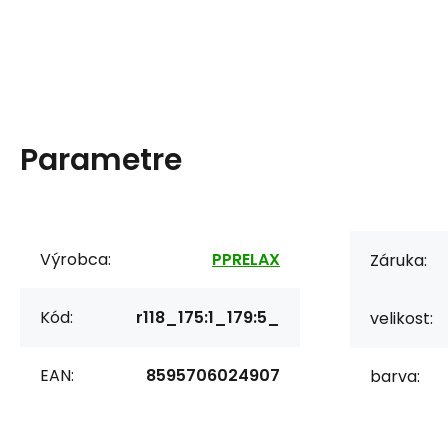
Parametre
Výrobca:
PPRELAX
Záruka:
Kód:
r118_175:1_179:5_
velikost:
EAN:
8595706024907
barva: