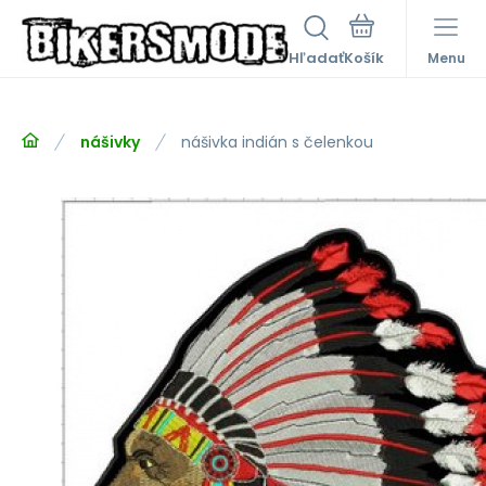
Hľadať
Menu
nášivky
nášivka indián s čelenkou