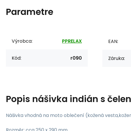
Parametre
Výrobca:
PPRELAX
EAN:
Kód:
r090
Záruka:
Popis
nášivka indián s čele
Nášivka vhodná na moto oblečení (kožená vesta,kožená
Rozměr: cca 250 x 290 mm