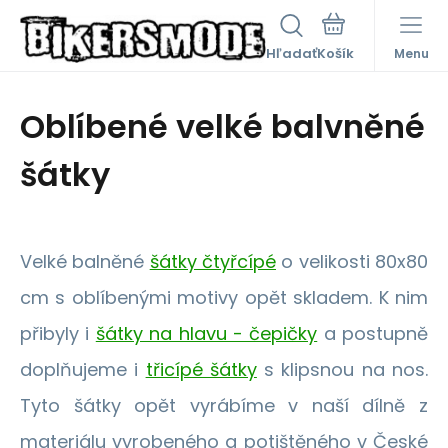
Hľadať
Menu
Oblíbené velké balvněné
šátky
Velké balněné
šátky čtyřcípé
o velikosti 80x80
cm s oblíbenými motivy opět skladem. K nim
přibyly i
šátky na hlavu - čepičky
a postupně
doplňujeme i
třicípé šátky
s klipsnou na nos.
Tyto šátky opět vyrábíme v naší dílně z
materiálu vyrobeného a potištěného v České