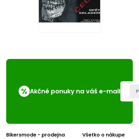
%
Akčné ponuky na váš e-mail
P
Bikersmode - prodejna
Všetko o nákupe