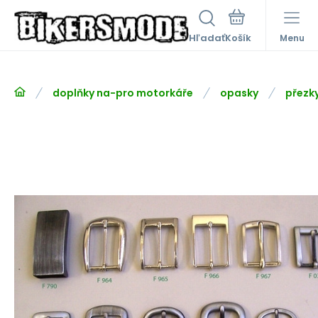
Hľadať
Menu
doplňky na-pro motorkáře
opasky
přezk