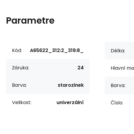
Parametre
Kód:
A65622_312:2_319:8_
Délka:
Záruka:
24
Hlavní mat
Barva:
starozinek
Barva:
Velikost:
univerzální
Číslo: