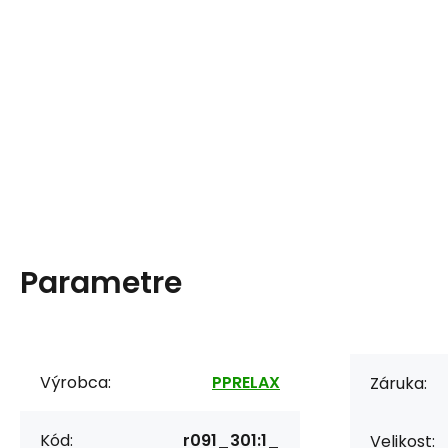
Parametre
Výrobca:
PPRELAX
Záruka:
Kód:
r091_301:1_
Velikost: