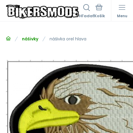
Hľadať
Menu
nášivky
nášivka orel hlava