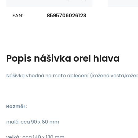
EAN:
8595706026123
Popis
nášivka orel hlava
Nášivka vhodná na moto oblečení (kožená vesta,kožená
Rozměr:
malá: cca 90 x 80 mm
velká : cca 140 x 130 mm