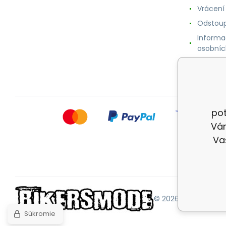
Vrácení
Odstoup
Informa
osobníc
Cookie
pot
Vám
Va
© 2026 |
Mapa strán
Súkromie