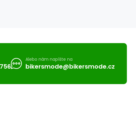
Alebo nám napíšte na
 756
bikersmode@bikersmode.cz