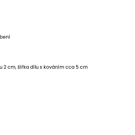
obení
u 2 cm, šířka dílu s kováním cca 5 cm