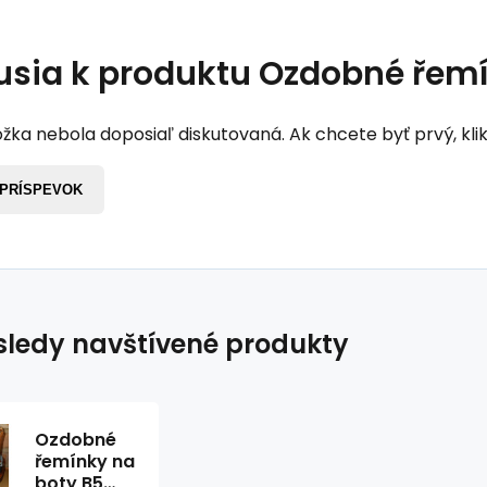
usia k produktu
Ozdobné řemí
žka nebola doposiaľ diskutovaná. Ak chcete byť prvý, klik
 PRÍSPEVOK
ledy navštívené produkty
Ozdobné
řemínky na
boty B5