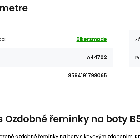
metre
ca:
Bikersmode
Zá
A44702
Po
8594191798065
s
Ozdobné řemínky na boty B
kožené ozdobné řemínky na boty s kovovým zdobením. Kr