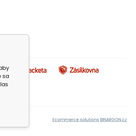
i
 aby
e sa
las
Ecommerce solutions
BINARGON.cz