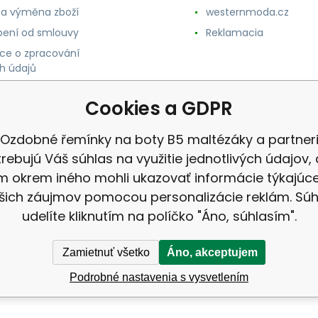
 a výměna zboží
westernmoda.cz
ení od smlouvy
Reklamacia
ce o zpracování
h údajů
Cookies a GDPR
Ozdobné řemínky na boty B5 maltézáky a partner
rebujú Váš súhlas na využitie jednotlivých údajov,
 okrem iného mohli ukazovať informácie týkajúc
šich záujmov pomocou personalizácie reklám. Súh
udelíte kliknutím na políčko "Áno, súhlasím".
Zamietnuť všetko
Áno, akceptujem
Podrobné nastavenia s vysvetlením
ok