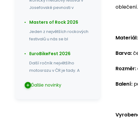
Ikonický metalový festival v
oblečení.
Josefovské pevnosti v
Masters of Rock 2026
Jeden z největších rockových
Materiál:
festivalů u nás se bl
Barva:
če
EuroBikeFest 2026
Další ročník největšího
Rozměr:
motosrazu v ČR je tady. A
Balení:
p
Ďalšie novinky
Vyrobeno