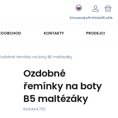
Slovensky
Prihlásiť
Košík
KOOBCHOD
KONTAKTY
PRODEJCI
Ozdobné řemínky na boty B5 maltézáky
Ozdobné
řemínky na boty
B5 maltézáky
Kód:
A44702