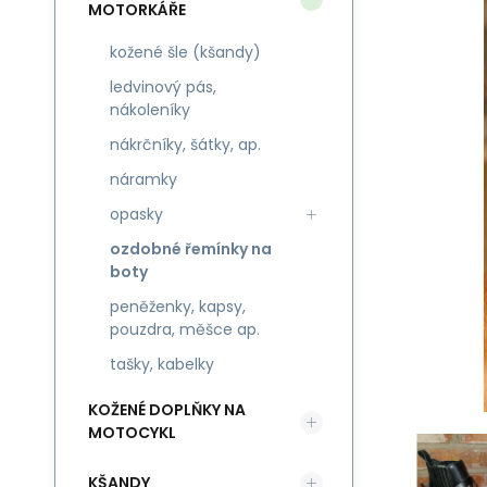
MOTORKÁŘE
kožené šle (kšandy)
ledvinový pás,
nákoleníky
nákrčníky, šátky, ap.
náramky
opasky
ozdobné řemínky na
boty
peněženky, kapsy,
pouzdra, měšce ap.
tašky, kabelky
KOŽENÉ DOPLŇKY NA
MOTOCYKL
KŠANDY