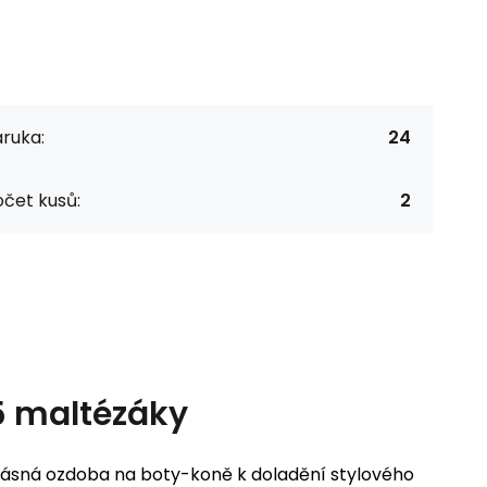
ruka:
24
čet kusů:
2
5 maltézáky
ásná ozdoba na boty-koně k doladění stylového