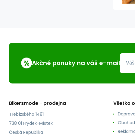
%
Akčné ponuky na váš e-mail
Bikersmode - prodejna
Všetko 
Doprava
Třebízského 1481
Obchod
738 01 Frýdek-Místek
Reklama
Česká Republika