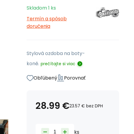
Skladom
1
ks
Termín a spôsob
doručenia
Stylová ozdoba na boty-
koně.
prečítajte si viac
Obľúbený
Porovnať
28.99
€
23.57
€
bez DPH
ks