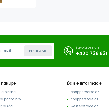
maltézáky
Zavolajte nám
PRIHLÁSIŤ
+420 736 631
o nákupe
Ďalšie informácie
 a platba
chopperhorse.cz
ní podmínky
chopperstore.cz
ční řád
westerntrade.cz