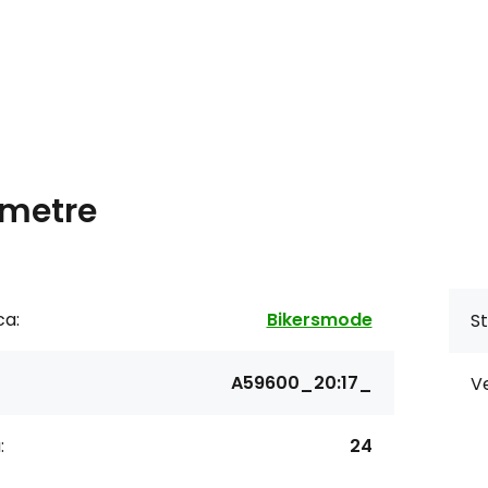
metre
ca:
Bikersmode
St
A59600_20:17_
Ve
:
24