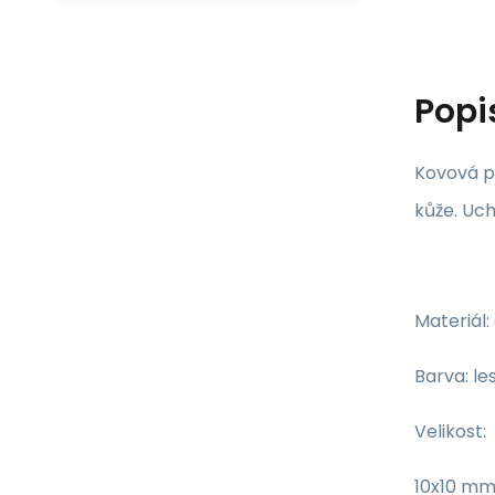
Popi
Kovová p
kůže. Uc
Materiál: 
Barva: le
Velikost:
10x10 mm