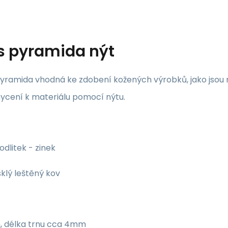
s
pyramida nýt
yramida vhodná ke zdobení kožených výrobků, jako jsou n
hycení k materiálu pomocí nýtu.
odlitek - zinek
sklý leštěný kov
, délka trnu cca 4mm