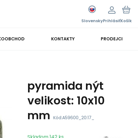
Slovensky
Prihlásiť
Košík
KOOBCHOD
KONTAKTY
PRODEJCI
pyramida nýt
velikost: 10x10
mm
Kód:
A59600_20:17_
Skladom
142
ks