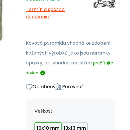
Termín a spôsob
doručenia
Kovová pyramida vhodná ke zdobení
kožených výrobků, jako jsou náramky,
opasky, ap. vhodná i na střed
prečítajte
si viac
Obľúbený
Porovnať
Velikost:
10x10 mm
13x13 mm