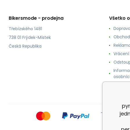
Bikersmode - prodejna
Všetko 
Doprava
Třebízského 1481
Obchod
738 01 Frýdek-Místek
Reklama
Česká Republika
Vrácení
Odstoup
Informa
osobníc
Cookie
pyr
jed
per