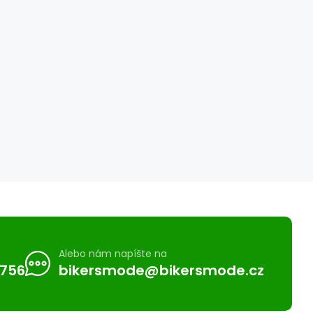
Alebo nám napíšte na
 756
bikersmode@bikersmode.cz