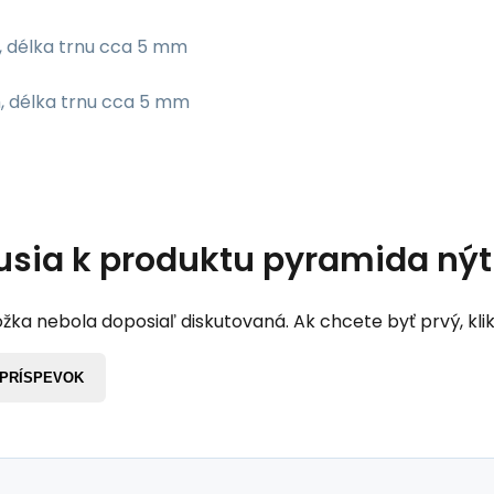
, délka trnu cca 5 mm
, délka trnu cca 5 mm
usia k produktu
pyramida nýt
žka nebola doposiaľ diskutovaná. Ak chcete byť prvý, klik
 PRÍSPEVOK