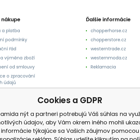
o nákupe
Ďalšie informácie
 a platba
chopperhorse.cz
ní podmínky
chopperstore.cz
ční řád
westerntrade.cz
 a výměna zboží
westernmoda.cz
ení od smlouvy
Reklamacia
ce o zpracování
h údajů
Cookies a GDPR
amida nýt a partneri potrebujú Váš súhlas na využ
notlivých údajov, aby Vám okrem iného mohli ukaz
informácie týkajúce sa Vašich záujmov pomocou
sonalizácie reklám. Súhlas udelíte kliknutím na pol