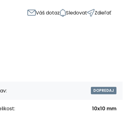
Váš dotaz
Sledovat
Zdieľať
av:
DOPREDAJ
likost:
10x10 mm