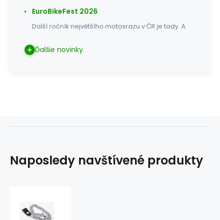
EuroBikeFest 2026
Další ročník největšího motosrazu v ČR je tady. A
Ďalšie novinky
Naposledy navštívené produkty
Řetízek
na