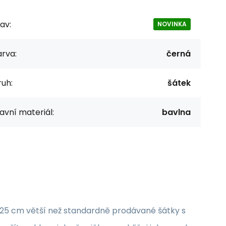
av:
NOVINKA
rva:
černá
uh:
šátek
avní materiál:
bavlna
o 25 cm větší než standardně prodávané šátky s