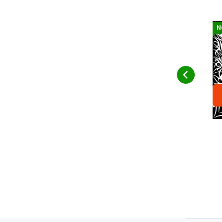
N
Ve
šá
mo