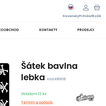
Slovensky
Prihlásiť
Košík
KOOBCHOD
KONTAKTY
PRODEJCI
Šátek bavlna
lebka
Kód:
A18908
Skladom
13
ks
Termín a spôsob