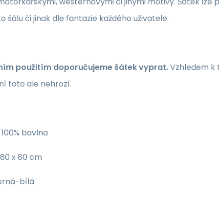
otorkářskými, westernovými či jinými motivy. Šátek lze po
ko šálu či jinak dle fantazie každého uživatele.
ním použitím doporučujeme šátek vyprat.
Vzhledem k te
í toto ale nehrozí.
100% bavlna
80 x 80 cm
rná-bílá