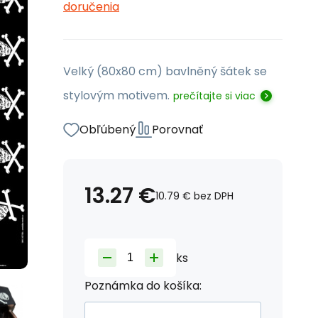
doručenia
Velký (80x80 cm) bavlněný šátek se
stylovým motivem.
prečítajte si viac
Obľúbený
Porovnať
13.27
€
10.79
€
bez DPH
ks
Poznámka do košíka: