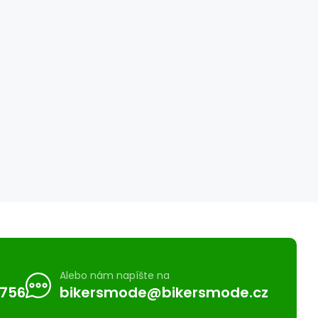
Alebo nám napíšte na
 756
bikersmode@bikersmode.cz