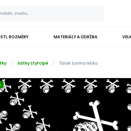
OSTI, ROZMĚRY
MATERIÁLY A ÚDRŽBA
VEL
tky
šátky čtyřcípé
Šátek bavlna lebka
A