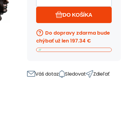
DO KOŠÍKA
Do dopravy zdarma bude
chýbať už len
197.34
€
Váš dotaz
Sledovat
Zdieľať