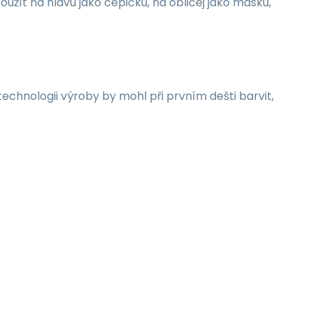
užít na hlavu jako čepičku, na obličej jako masku,
chnologii výroby by mohl při prvním dešti barvit,