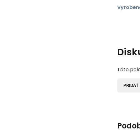
Vyrobeno
Disk
Táto polo
PRIDAŤ
Podob