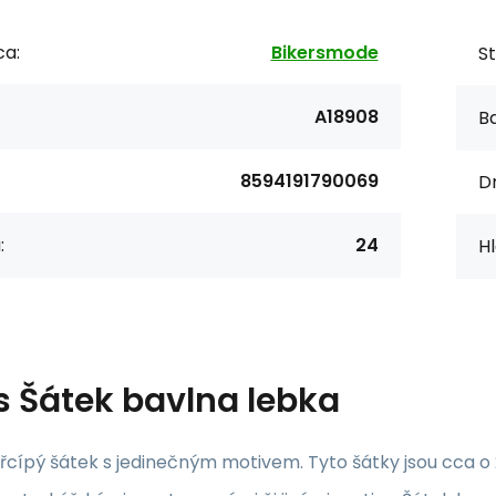
ca:
Bikersmode
St
A18908
Ba
8594191790069
Dr
:
24
Hl
s
Šátek bavlna lebka
yřcípý šátek s jedinečným motivem. Tyto šátky jsou cca 