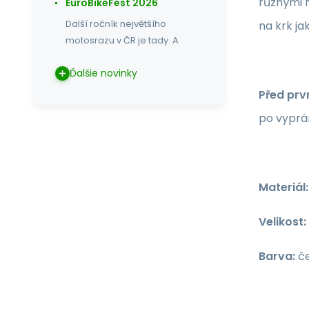
různými m
EuroBikeFest 2026
Další ročník největšího
na krk ja
motosrazu v ČR je tady. A
Ďalšie novinky
Před prv
po vyprán
Materiál:
Velikost:
Barva:
če