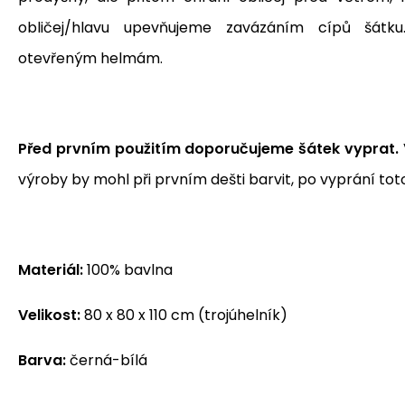
obličej/hlavu upevňujeme zavázáním cípů šátk
otevřeným helmám.
Před prvním použitím doporučujeme šátek vyprat.
výroby by mohl při prvním dešti barvit, po vyprání toto
Materiál:
100% bavlna
Velikost:
80 x 80 x 110 cm (trojúhelník)
Barva:
černá-bílá