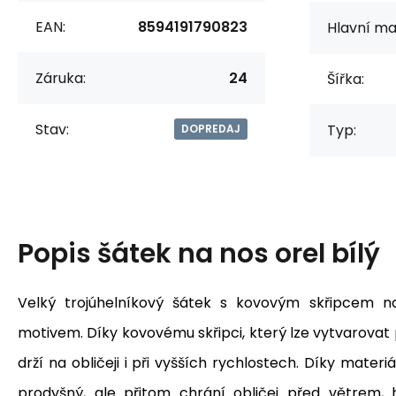
EAN:
8594191790823
Hlavní mat
Záruka:
24
Šířka:
Stav:
Typ:
DOPREDAJ
Popis
šátek na nos orel bílý
Velký trojúhelníkový šátek s kovovým skřipcem n
motivem. Díky kovovému skřipci, který lze vytvarovat 
drží na obličeji i při vyšších rychlostech. Díky materiá
prodyšný, ale přitom chrání obličej před větrem