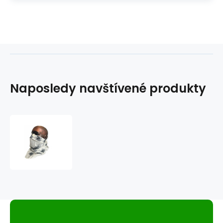
Naposledy navštívené produkty
šátek
na
nos
orel
bílý