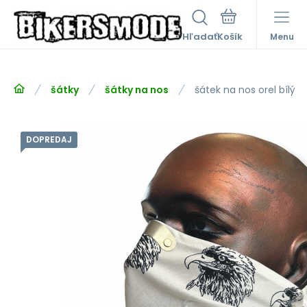
Hľadať
Menu
šátky
šátky na nos
šátek na nos orel bílý
DOPREDAJ