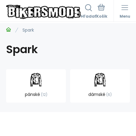
Hľadať
Menu
Spark
Spark
pánské
dámské
12
6