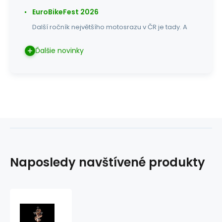
EuroBikeFest 2026
Další ročník největšího motosrazu v ČR je tady. A
Ďalšie novinky
Naposledy navštívené produkty
Vlaječka
V29