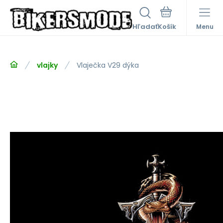
Hľadať
Menu
vlajky
Vlaječka V29 dýka