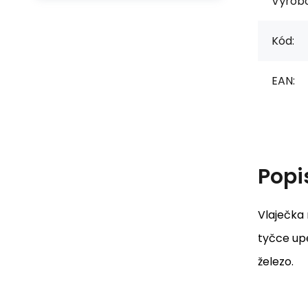
Výrob
Kód:
EAN:
Popi
Vlaječka 
tyčce upe
železo.