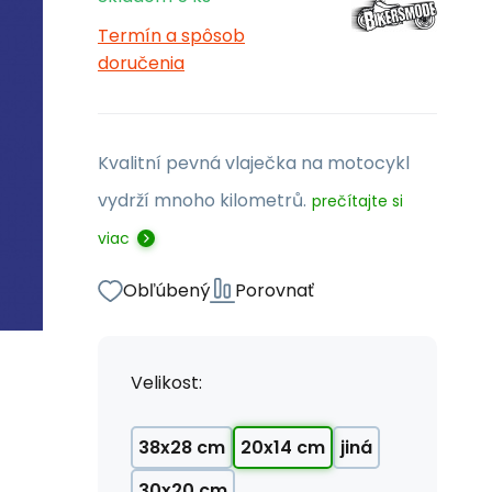
Termín a spôsob
doručenia
Kvalitní pevná vlaječka na motocykl
vydrží mnoho kilometrů.
prečítajte si
viac
Obľúbený
Porovnať
Velikost:
38x28 cm
20x14 cm
jiná
30x20 cm