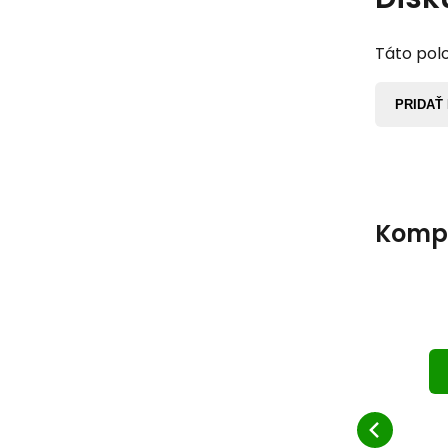
Táto polo
PRIDAŤ
Komp
Dr
na
př