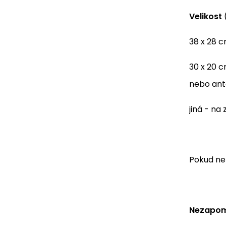
Velikost
(
38 x 28 
30 x 20 c
nebo ant
jiná - n
Pokud nen
Nezapome