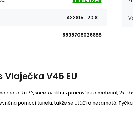
ca:
Bikersmode
Zá
A33815_20:8_
Ve
8595706026888
s
Vlaječka V45 EU
na motorku. Vysoce kvalitní zpracování a materiál, 2x ob
vněná pomocí tunelu, takže se otáčí a nezamotá. Tyčka z