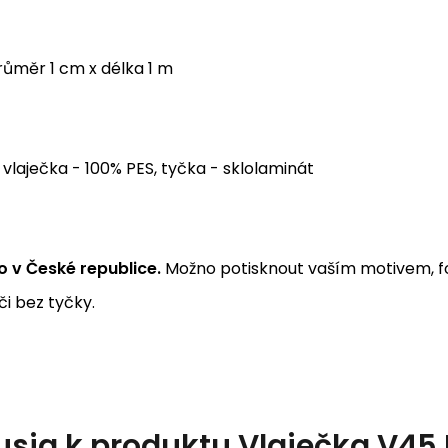
ůměr 1 cm x délka 1 m
vlaječka - 100% PES, tyčka - sklolaminát
 v České republice.
Možno potisknout vaším motivem, fo
i bez tyčky.
usia k produktu
Vlaječka V45