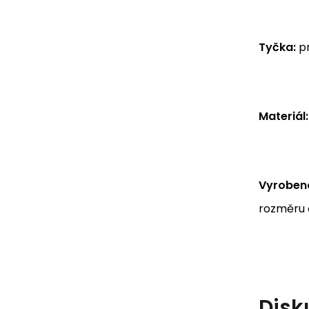
Tyčka:
pr
Materiál:
Vyrobeno
rozměru č
Disk