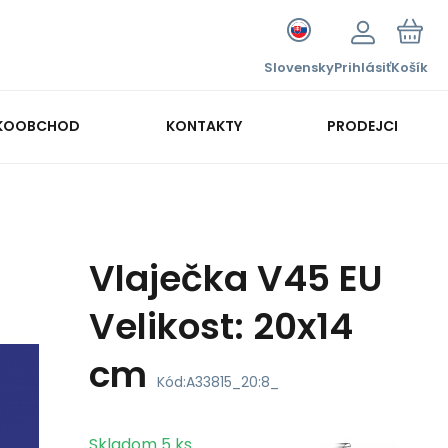
Slovensky
Prihlásiť
Košík
KOOBCHOD
KONTAKTY
PRODEJCI
Vlaječka V45 EU
Velikost: 20x14
cm
Kód:
A33815_20:8_
Skladom
5
ks