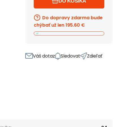
DO KOŠÍKA
Do dopravy zdarma bude
chýbať už len
195.60
€
Váš dotaz
Sledovat
Zdieľať