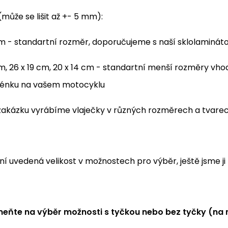
může se lišit až +- 5 mm):
cm - standartní rozměr, doporučujeme s naší sklolaminát
m, 26 x 19 cm, 20 x 14 cm - standartní menší rozměry vh
énku na vašem motocyklu
a zakázku vyrábíme vlaječky v různých rozměrech a tvar
í uvedená velikost v možnostech pro výběr, ještě jsme ji 
ňte na výběr možnosti s tyčkou nebo bez tyčky (na 