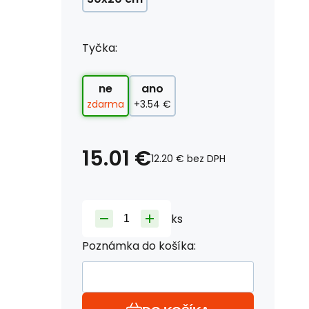
Tyčka:
ne
ano
zdarma
+3.54 €
15.01
€
12.20
€
bez DPH
ks
Poznámka do košíka: