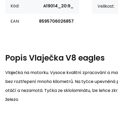
Kód:
A19014_20:9_
Velikost:
EAN:
8595706026857
Popis
Vlaječka V8 eagles
Vlaječka na motorku. Vysoce kvalitní zpracování a mater
bez roztřepení mnoho kilometrů. Na tyčce upevněná p
otáčí a nezamotá. Tyčka ze sklolaminátu, lze lehce zkr
železo.