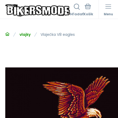
Hľadať
Menu
vlajky
Vlaječka V8 eagles