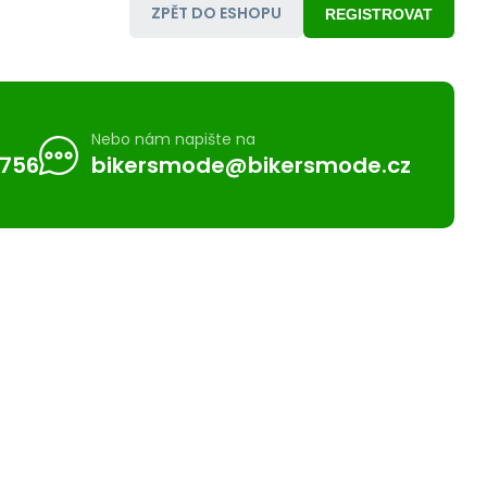
ZPĚT DO ESHOPU
REGISTROVAT
Nebo nám napište na
 756
bikersmode@bikersmode.cz