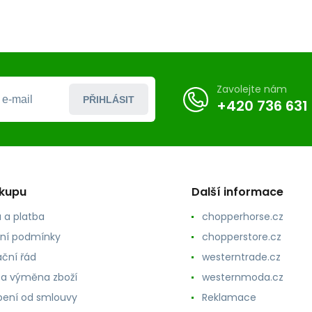
Zavolejte nám
PŘIHLÁSIT
+420 736 631
ákupu
Další informace
 a platba
chopperhorse.cz
ní podmínky
chopperstore.cz
ční řád
westerntrade.cz
 a výměna zboží
westernmoda.cz
ení od smlouvy
Reklamace