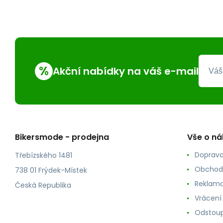
%
Akční nabídky na váš e-mail
Bikersmode - prodejna
Vše o n
Doprava
Třebízského 1481
Obchod
738 01 Frýdek-Místek
Reklama
Česká Republika
Vrácení
Odstoup