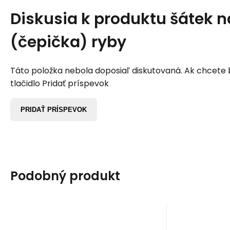
Diskusia k produktu
šátek n
(čepička) ryby
Táto položka nebola doposiaľ diskutovaná. Ak chcete by
tlačidlo Pridať príspevok
PRIDAŤ PRÍSPEVOK
Podobný produkt
EAN:
Kód:
8594191797082
A19040
EAN:
K
Skladom
1
ks
S