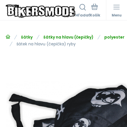
Hľadať
Menu
šátky
šátky na hlavu (čepičky)
polyester
šátek na hlavu (čepička) ryby