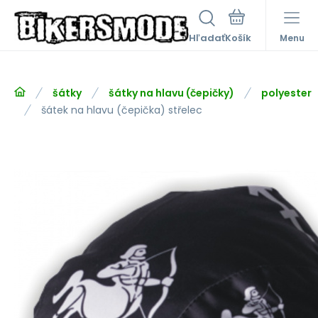
Hľadať
Menu
šátky
šátky na hlavu (čepičky)
polyester
šátek na hlavu (čepička) střelec