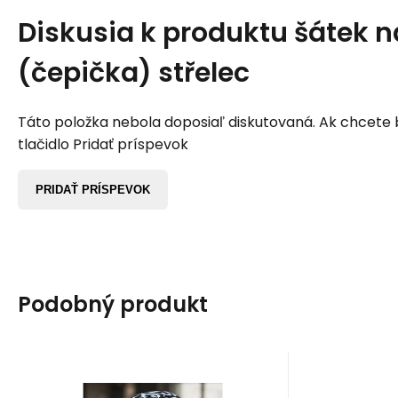
Diskusia k produktu
šátek n
(čepička) střelec
Táto položka nebola doposiaľ diskutovaná. Ak chcete by
tlačidlo Pridať príspevok
PRIDAŤ PRÍSPEVOK
Podobný produkt
EAN:
Kód:
8595706027120
A81935
EAN:
K
Skladom
1
ks
S