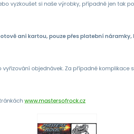
bo vyzkoušet si naše výrobky, případně jen tak po
tově ani kartou, pouze přes platební náramky, k
o vyřizování objednávek. Za případné komplikac
stránkách
www.mastersofrock.cz