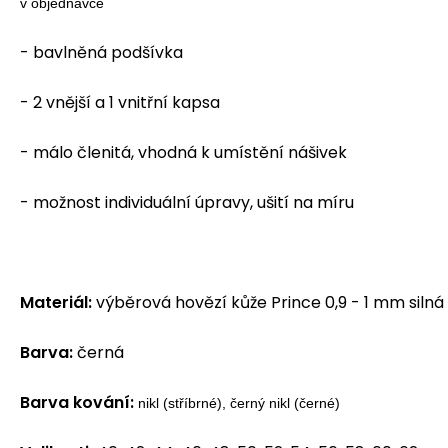
v objednávce
- bavlněná podšívka
- 2 vnější a 1 vnitřní kapsa
- málo členitá, vhodná k umístění nášivek
- možnost individuální úpravy, ušití na míru
Materiál:
výběrová hovězí kůže Prince 0,9 - 1 mm silná
Barva:
černá
Barva kování:
nikl (stříbrné), černý nikl (černé)