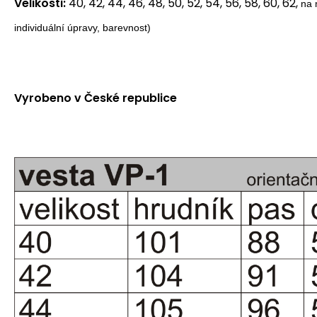
Velikosti:
40, 42, 44, 46, 48, 50, 52, 54, 56, 58, 60, 62,
na 
individuální úpravy, barevnost)
Vyrobeno v České republice