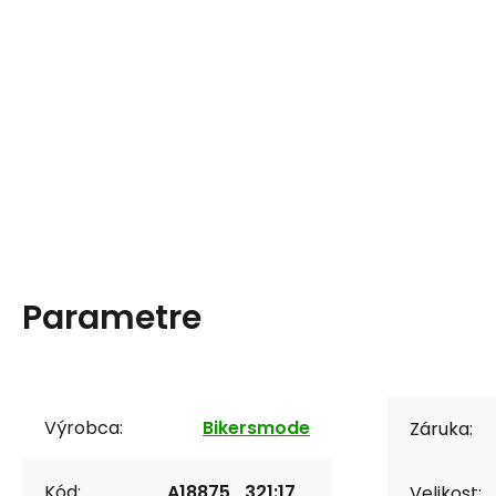
Parametre
Výrobca:
Bikersmode
Záruka:
Kód:
A18875_321:17_
Velikost: