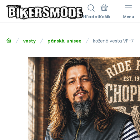
Hľadať
Menu
vesty
pánské, unisex
kožená vesta VP-7