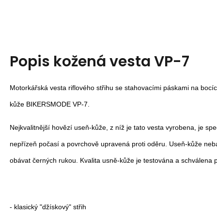
Popis
kožená vesta VP-7
Motorkářská vesta riflového střihu se stahovacími páskami na bocích
kůže BIKERSMODE VP-7.
Nejkvalitnější hovězí useň-kůže, z níž je tato vesta vyrobena, je s
nepřízeň počasí a povrchově upravená proti oděru. Useň-kůže neba
obávat černých rukou. Kvalita usně-kůže je testována a schválena p
- klasický "džískový" střih