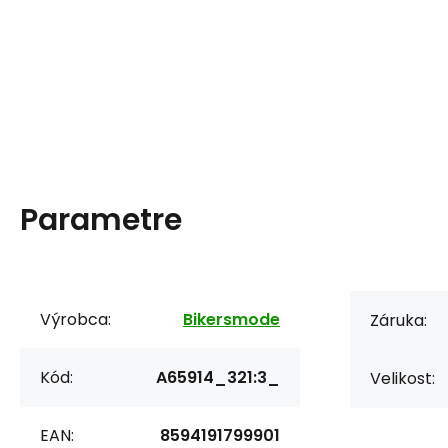
Parametre
Výrobca:
Bikersmode
Záruka:
Kód:
A65914_321:3_
Velikost:
EAN:
8594191799901