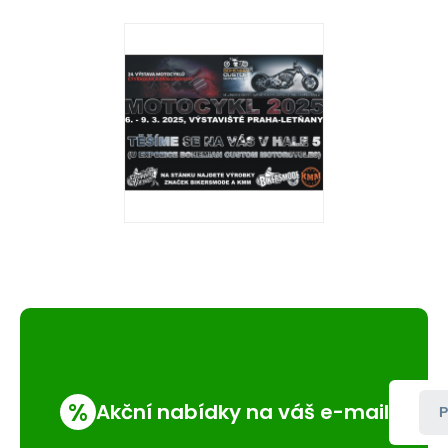
%
Akční nabídky na váš e-mail
P