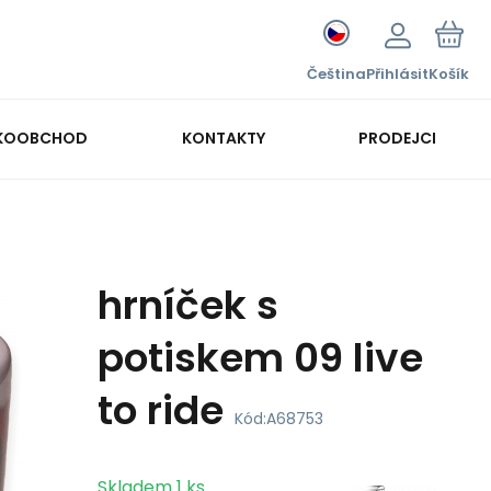
Čeština
Přihlásit
Košík
KOOBCHOD
KONTAKTY
PRODEJCI
hrníček s
potiskem 09 live
to ride
Kód:
A68753
Skladem
1
ks