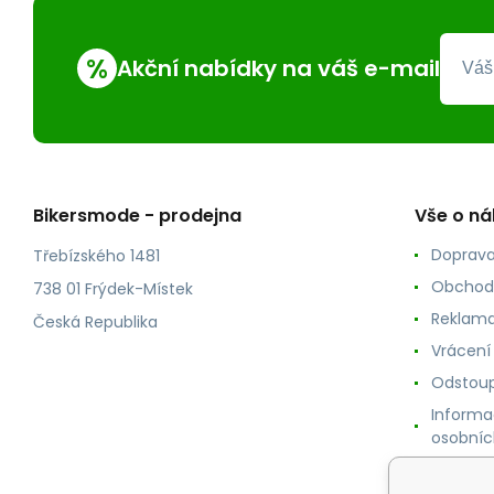
%
Akční nabídky na váš e-mail
Bikersmode - prodejna
Vše o n
Doprava
Třebízského 1481
Obchod
738 01 Frýdek-Místek
Reklama
Česká Republika
Vrácení
Odstoup
Informa
osobníc
Cookie