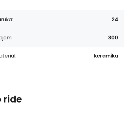
ruka:
24
bjem:
300
teriál:
keramika
 ride