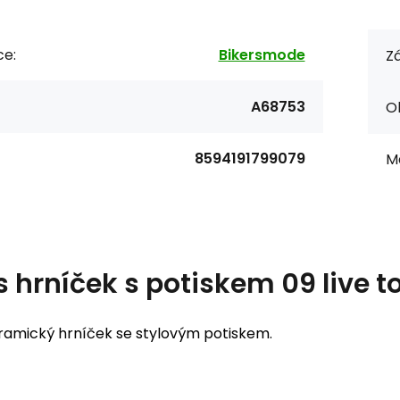
ce:
Bikersmode
Zá
A68753
O
8594191799079
Ma
s
hrníček s potiskem 09 live to
eramický hrníček se stylovým potiskem.