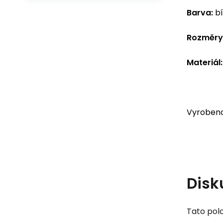
Barva:
bí
Rozměry
Materiál:
Vyrobeno
Disk
Tato polo