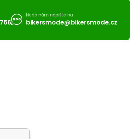
Nebo nám napište na
 756
bikersmode@bikersmode.cz