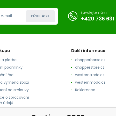
Zavolejte nám
PŘIHLÁSIT
+420 736 631
ákupu
Další informace
 a platba
chopperhorse.cz
ní podmínky
chopperstore.cz
ční řád
westerntrade.cz
 a výměna zboží
westernmoda.cz
ení od smlouvy
Reklamace
ce o zpracování
h údajů