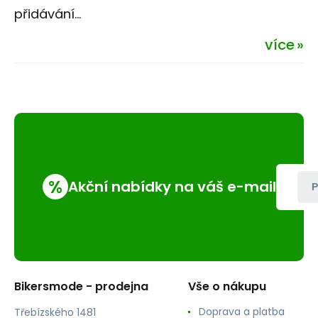
přidávání...
více
%
Akční nabídky na váš e-mail
P
Bikersmode - prodejna
Vše o nákupu
Doprava a platba
Třebízského 1481