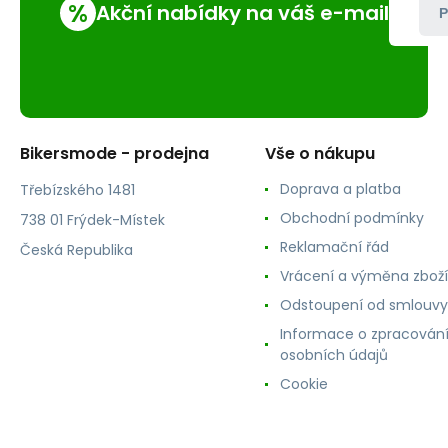
%
Akční nabídky na váš e-mail
P
Bikersmode - prodejna
Vše o nákupu
Doprava a platba
Třebízského 1481
Obchodní podmínky
738 01 Frýdek-Místek
Reklamační řád
Česká Republika
Vrácení a výměna zboží
Odstoupení od smlouvy
Informace o zpracován
osobních údajů
Cookie