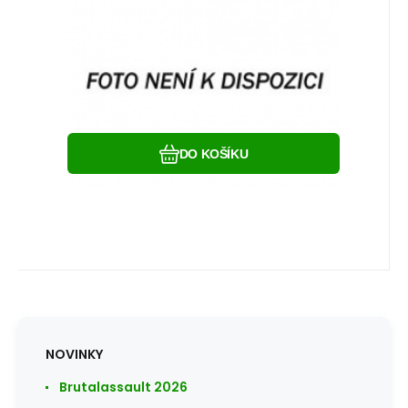
peněženky k opasku ap.
Oblíbený
Porovnat
DO KOŠÍKU
NOVINKY
Brutalassault 2026