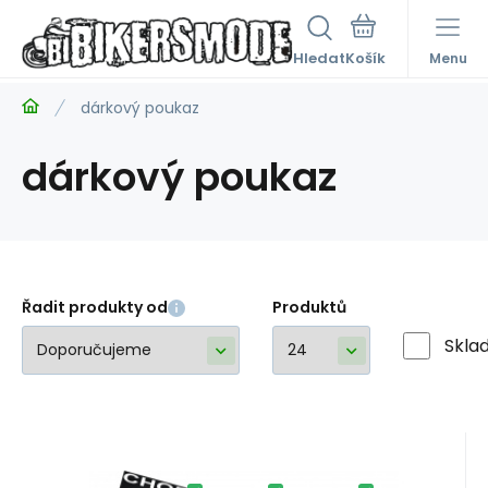
Hledat
Menu
dárkový poukaz
dárkový poukaz
Řadit produkty od
Produktů
Skla
Kód:
darp01