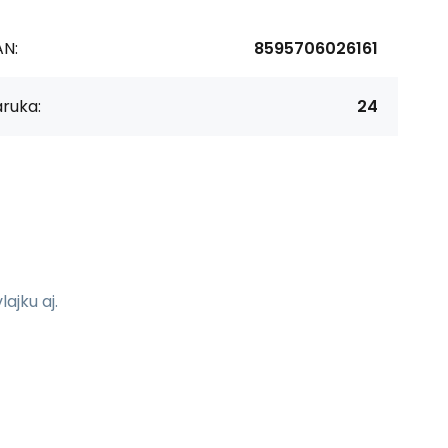
AN:
8595706026161
ruka:
24
ajku aj.