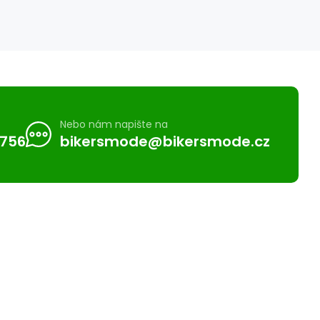
Nebo nám napište na
 756
bikersmode@bikersmode.cz