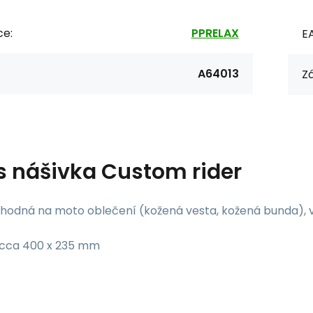
ce:
PPRELAX
E
A64013
Zá
s
nášivka Custom rider
hodná na moto oblečení (kožená vesta, kožená bunda), vl
cca 400 x 235 mm