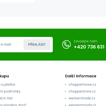
Zavolejte nám
PŘIHLÁSIT
+420 736 631
ákupu
Další informace
 a platba
chopperhorse.cz
ní podmínky
chopperstore.cz
ční řád
westerntrade.cz
 a výměna zboží
westernmoda.cz