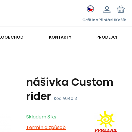
Čeština
Přihlásit
Košík
KOOBCHOD
KONTAKTY
PRODEJCI
nášivka Custom
rider
Kód:
A64013
Skladem
3
ks
Termín a způsob