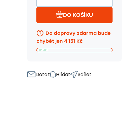
DO KOŠÍKU
Do dopravy zdarma bude
chybět jen
4 151
Kč
Dotaz
Hlídat
Sdílet