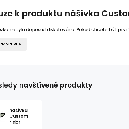
uze k produktu
nášivka Custo
žka nebyla doposud diskutována. Pokud chcete být první, 
 PŘÍSPĚVEK
ledy navštívené produkty
nášivka
Custom
rider