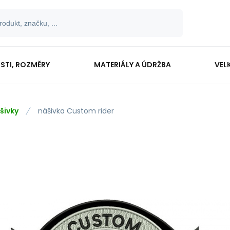
OSTI, ROZMĚRY
MATERIÁLY A ÚDRŽBA
VEL
šivky
nášivka Custom rider