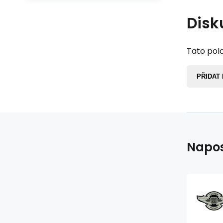
Disk
Tato polo
PŘIDAT
Napos