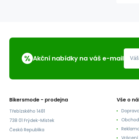
%
Akční nabídky na váš e-mail
Bikersmode - prodejna
Vše o n
Doprava
Třebízského 1481
Obchod
738 01 Frýdek-Místek
Reklama
Česká Republika
Vrácení