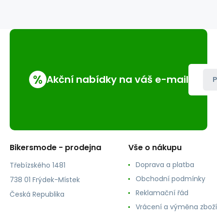
orel
%
Akční nabídky na váš e-mail
P
Bikersmode - prodejna
Vše o nákupu
Doprava a platba
Třebízského 1481
Obchodní podmínky
738 01 Frýdek-Místek
Reklamační řád
Česká Republika
Vrácení a výměna zboží