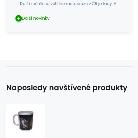
Další ročník největšího motosrazu v ČR je tady. A
Další novinky
Naposledy navštívené produkty
hrníček
s
potiskem
05