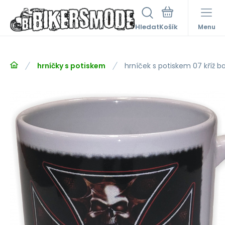
Hledat
Menu
hrníčky s potiskem
hrníček s potiskem 07 kříž b