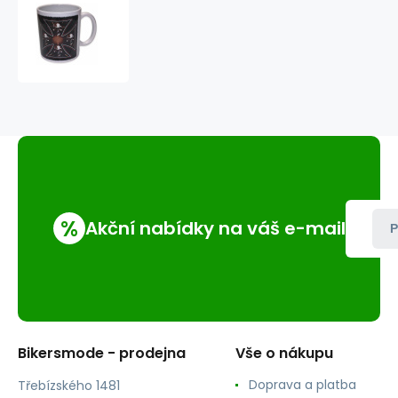
hrníček
s
potiskem
07
kříž
barevný
%
Akční nabídky na váš e-mail
P
Bikersmode - prodejna
Vše o nákupu
Doprava a platba
Třebízského 1481