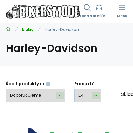
Hledat
Menu
kluby
Harley-Davidson
Harley-Davidson
Řadit produkty od
Produktů
Skla
Kód:
EAN:
A21806
VK