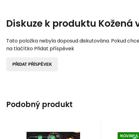
Diskuze k produktu
Kožená 
Tato položka nebyla doposud diskutována. Pokud chcet
na tlačítko Přidat příspěvek
PŘIDAT PŘÍSPĚVEK
Podobný produkt
NOVINKA
Kód:
A18867
K
Skladem
2
ks
S