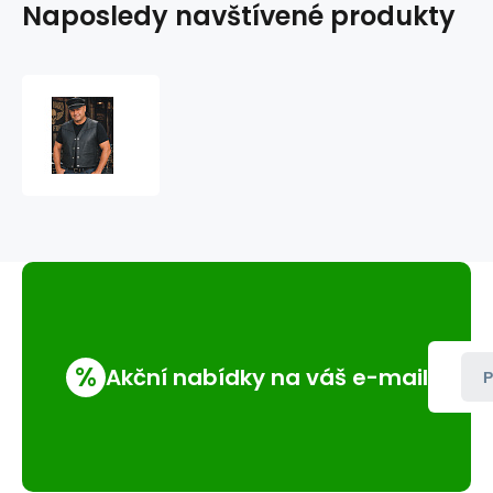
Naposledy navštívené produkty
Kožená
vesta
VP-
5
%
Akční nabídky na váš e-mail
P