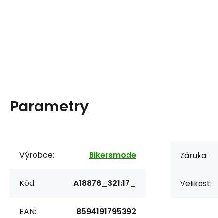
Parametry
Výrobce:
Bikersmode
Záruka:
Kód:
A18876_321:17_
Velikost:
EAN:
8594191795392