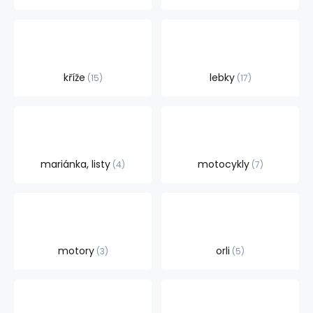
kříže
lebky
15
17
mariánka, listy
motocykly
4
7
motory
orli
3
5