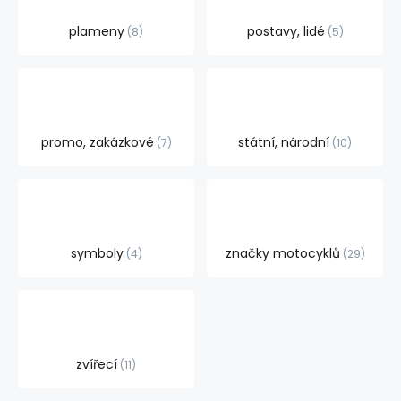
plameny
postavy, lidé
8
5
promo, zakázkové
státní, národní
7
10
symboly
značky motocyklů
4
29
zvířecí
11