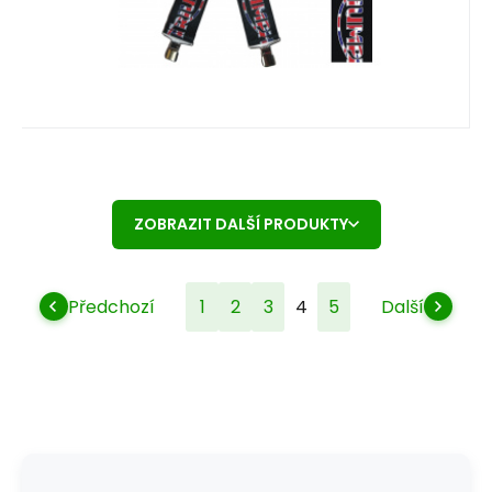
ZOBRAZIT DALŠÍ PRODUKTY
Předchozí
1
2
3
4
5
Další