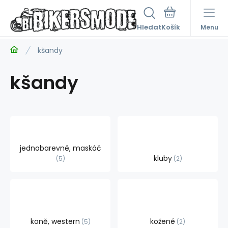
Hledat
Menu
kšandy
kšandy
jednobarevné, maskáč
kluby
5
2
koně, western
kožené
5
2