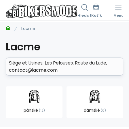
Hledat
Menu
Lacme
Lacme
Siège et Usines
Les Pelouses, Route du Lude
contact@lacme.com
pánské
dámské
12
6