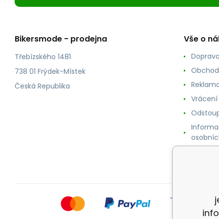
Bikersmode - prodejna
Vše o n
Doprava
Třebízského 1481
Obchod
738 01 Frýdek-Místek
Reklama
Česká Republika
Vrácení
Odstoup
Informa
osobníc
Cookie
inf