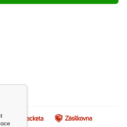
í
t
zace