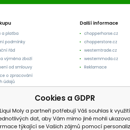
ákupu
Další informace
 a platba
chopperhorse.cz
ní podmínky
chopperstore.cz
ční řád
westerntrade.cz
 a výměna zboží
westernmoda.cz
ení od smlouvy
Reklamace
ce o zpracování
h údajů
Cookies a GDPR
Liqui Moly a partneři potřebují Váš souhlas k využit
jednotlivých dat, aby Vám mimo jiné mohli ukazova
ormace týkající se Vašich zájmů pomocí personali