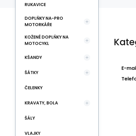
RUKAVICE
DOPLŇKY NA-PRO
MOTORKÁŘE
KOŽENÉ DOPLŇKY NA
Kate
MOTOCYKL
KŠANDY
E-mail
ŠÁTKY
Telef
ČELENKY
KRAVATY, BOLA
ŠÁLY
VLAJKY