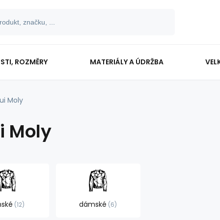
OSTI, ROZMĚRY
MATERIÁLY A ÚDRŽBA
VEL
qui Moly
i Moly
nské
dámské
12
6