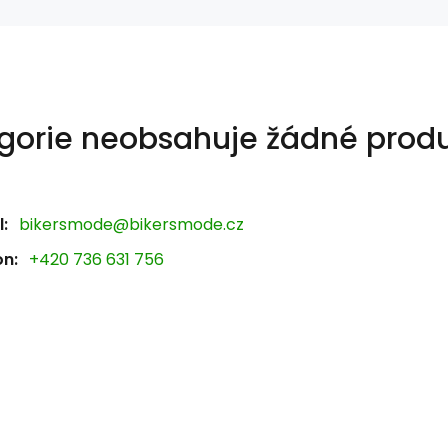
gorie neobsahuje žádné produ
:
bikersmode@bikersmode.cz
on:
+420 736 631 756