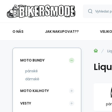
O NÁS
JAK NAKUPOVAT??
VELIK
Li
MOTO BUNDY
Liqu
pánské
dámské
MOTO KALHOTY
VESTY
pá