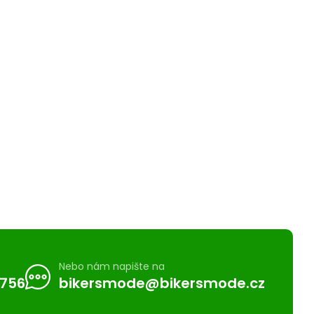
Nebo nám napište na
 756
bikersmode@bikersmode.cz