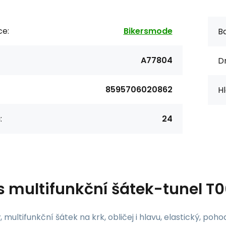
ce:
Bikersmode
Ba
A77804
Dr
8595706020862
Hl
:
24
s
multifunkční šátek-tunel T0
, multifunkční šátek na krk, obličej i hlavu, elastický, po