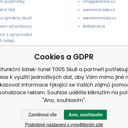
ní podmínky
chopperstore.cz
ční řád
westerntrade.cz
 a výměna zboží
westernmoda.cz
ení od smlouvy
Reklamace
ce o zpracování
h údajů
Cookies a GDPR
ifunkční šátek-tunel T005 Skull a partneři potřebuj
las k využití jednotlivých dat, aby Vám mimo jiné 
kazovat informace týkající se Vašich zájmů pomo
sonalizace reklam. Souhlas udělíte kliknutím na pol
"Ano, souhlasím".
Zamítnout vše
Ano, souhlasím
Podrobné nastavení s vysvětlením zde
ek