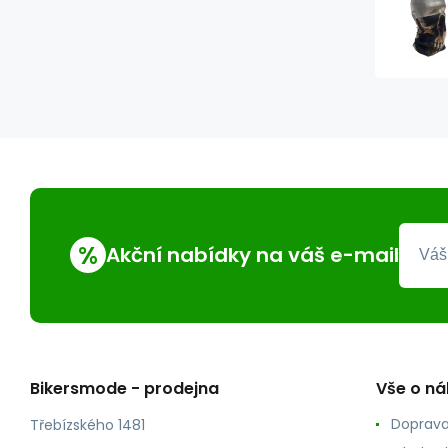
%
Akční nabídky na váš e-mail
Bikersmode - prodejna
Vše o n
Doprava
Třebízského 1481