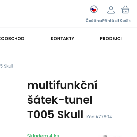
Čeština
Přihlásit
Košík
KOOBCHOD
KONTAKTY
PRODEJCI
5 Skull
multifunkční
šátek-tunel
T005 Skull
Kód:
A77804
Skladem
4
ks