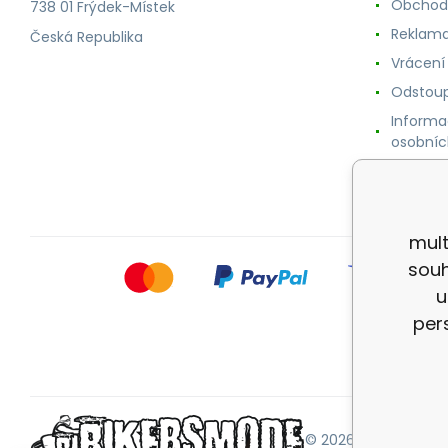
Obchod
738 01 Frýdek-Místek
Reklama
Česká Republika
Vrácení
Odstoup
Informa
osobníc
Cookie
mult
souh
u
per
© 2026 |
Mapa strán