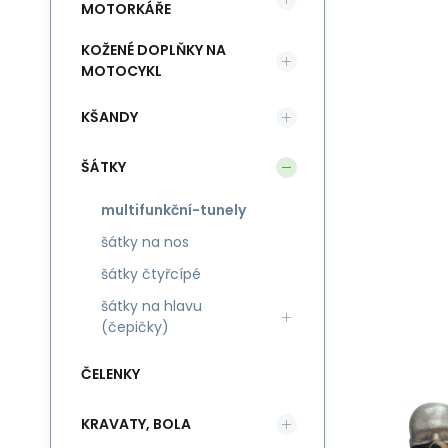
MOTORKÁŘE
KOŽENÉ DOPLŇKY NA
MOTOCYKL
KŠANDY
ŠÁTKY
multifunkční-tunely
šátky na nos
šátky čtyřcípé
šátky na hlavu
(čepičky)
ČELENKY
KRAVATY, BOLA