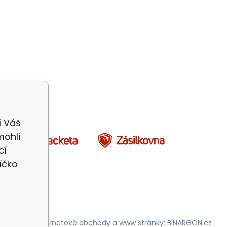
í Váš
mohli
cí
íčko
Internetové obchody
a
www stránky
:
BINARGON.cz