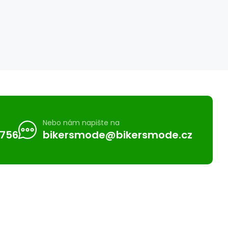
Nebo nám napište na
 756
bikersmode@bikersmode.cz