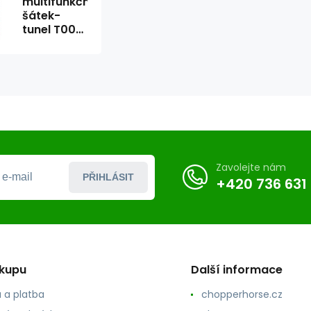
multifunkční
šátek-
tunel T005
Skull
Zavolejte nám
PŘIHLÁSIT
+420 736 631
ákupu
Další informace
 a platba
chopperhorse.cz