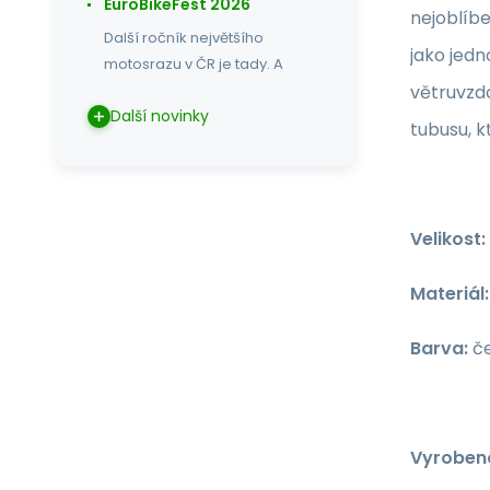
EuroBikeFest 2026
nejoblíbe
Další ročník největšího
jako jedn
motosrazu v ČR je tady. A
větruvzdo
Další novinky
tubusu, k
Velikost:
Materiál:
Barva:
če
Vyrobeno