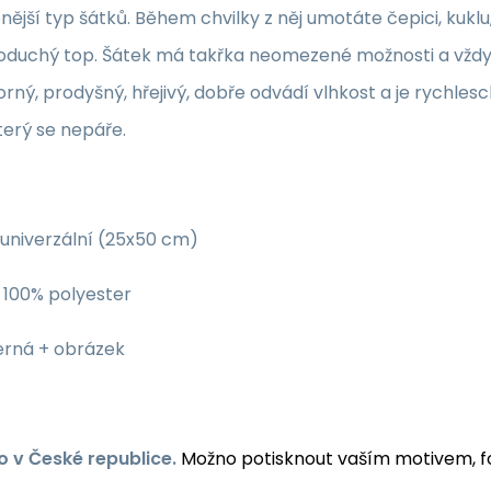
nější typ šátků. Během chvilky z něj umotáte čepici, kukl
oduchý top. Šátek má takřka neomezené možnosti a vždy v
rný, prodyšný, hřejivý, dobře odvádí vlhkost a je rychlesc
terý se nepáře.
univerzální (25x50 cm)
100% polyester
rná + obrázek
 v České republice.
Možno potisknout vaším motivem, fo