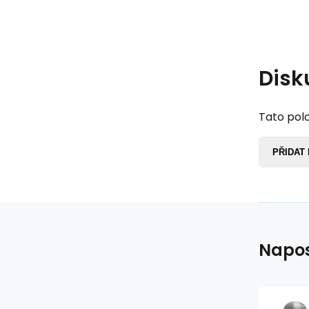
Disk
Tato polo
PŘIDAT
Napos