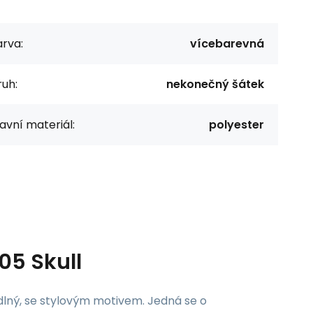
rva:
vícebarevná
uh:
nekonečný šátek
avní materiál:
polyester
05 Skull
hodlný, se stylovým motivem. Jedná se o