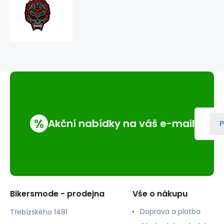
nášivka
lebka
red
%
Akční nabídky na váš e-mail
P
Bikersmode - prodejna
Vše o nákupu
Doprava a platba
Třebízského 1481