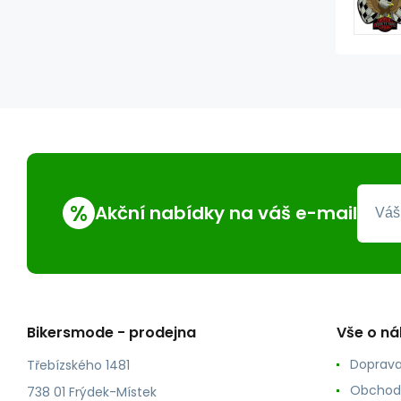
%
Akční nabídky na váš e-mail
Bikersmode - prodejna
Vše o n
Doprava
Třebízského 1481
Obchod
738 01 Frýdek-Místek