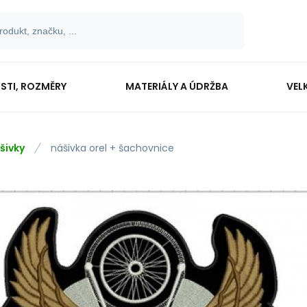
OSTI, ROZMĚRY
MATERIÁLY A ÚDRŽBA
VEL
šivky
nášivka orel + šachovnice