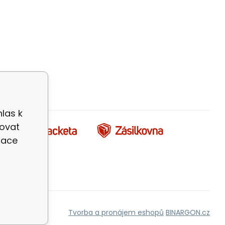
las k
zovat
zace
Tvorba a pronájem eshopů
BINARGON.cz