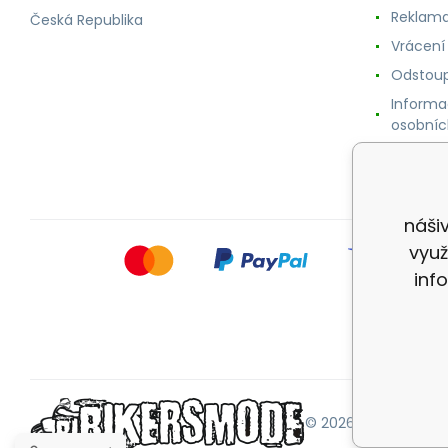
Reklama
Česká Republika
Vrácení
Odstoup
Informa
osobníc
Cookie
náši
využ
inf
© 2026 |
Mapa strán