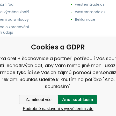
ční řád
westerntrade.cz
 a výměna zboží
westernmoda.cz
ení od smlouvy
Reklamace
ce o zpracování
h údajů
Cookies a GDPR
vka orel + šachovnice a partneři potřebují Váš souh
ití jednotlivých dat, aby Vám mimo jiné mohli uka
ormace týkající se Vašich zájmů pomocí personali
reklam. Souhlas udělíte kliknutím na políčko "Ano,
souhlasím".
Zamítnout vše
Ano, souhlasím
Podrobné nastavení s vysvětlením zde
ek