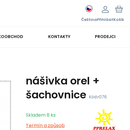
Čeština
Přihlásit
Košík
KOOBCHOD
KONTAKTY
PRODEJCI
nášivka orel +
šachovnice
Kód:
r076
Skladem
8
ks
Termín a způsob