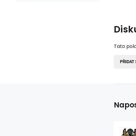
Disk
Tato polo
PŘIDAT
Napos