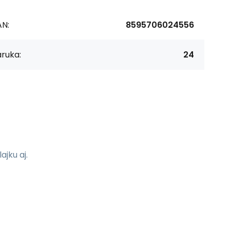
AN:
8595706024556
ruka:
24
jku aj.