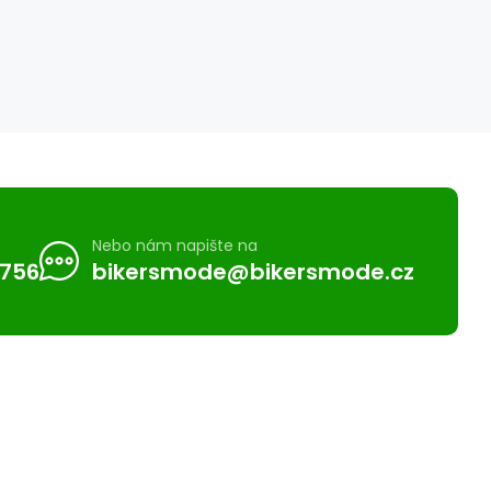
Nebo nám napište na
 756
bikersmode@bikersmode.cz