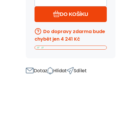
DO KOŠÍKU
Do dopravy zdarma bude
chybět jen
4 241
Kč
Dotaz
Hlídat
Sdílet