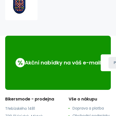
nášivka
znak
Morava
%
Akční nabídky na váš e-mail
P
Bikersmode - prodejna
Vše o nákupu
Doprava a platba
Třebízského 1481
Obchodní podmínky