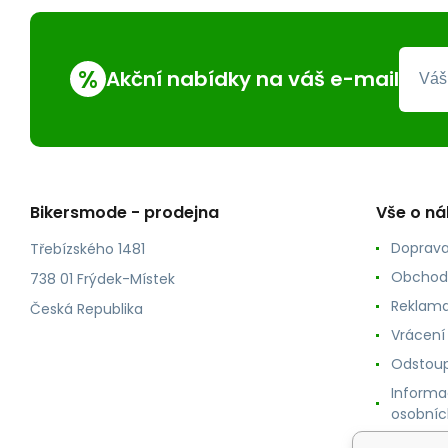
%
Akční nabídky na váš e-mail
Bikersmode - prodejna
Vše o n
Doprava
Třebízského 1481
Obchod
738 01 Frýdek-Místek
Reklama
Česká Republika
Vrácení
Odstoup
Informa
osobníc
Cookie