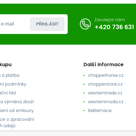
Zavolejte nám
PŘIHLÁSIT
+420 736 631
ákupu
Další informace
 a platba
chopperhorse.cz
ní podmínky
chopperstore.cz
ční řád
westerntrade.cz
 a výměna zboží
westernmoda.cz
ení od smlouvy
Reklamace
ce o zpracování
h údajů