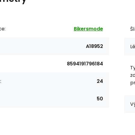
ce:
Bikersmode
Ší
A18952
Lé
8594191796184
T
z
:
24
pr
50
V