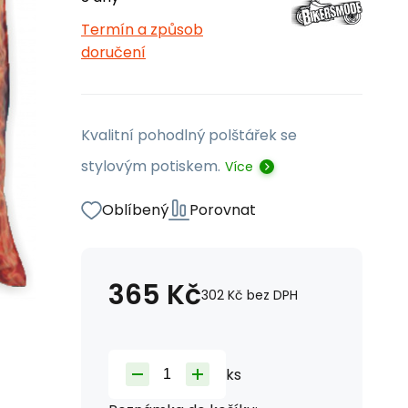
Termín a způsob
doručení
Kvalitní pohodlný polštářek se
stylovým potiskem.
Více
Oblíbený
Porovnat
365
Kč
302
Kč
bez DPH
ks