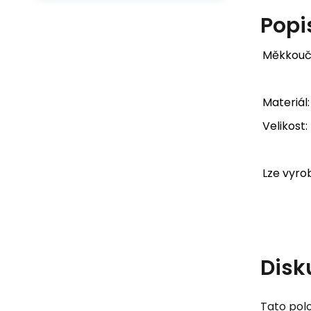
Popi
Měkkoučk
Materiál:
Velikost
Lze vyrob
Disk
Tato polo