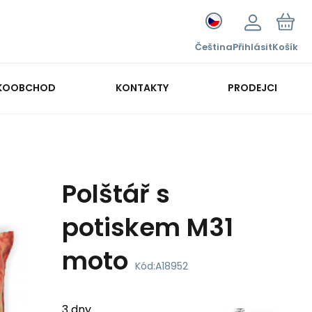
Čeština
Přihlásit
Košík
KOOBCHOD
KONTAKTY
PRODEJCI
Polštář s
potiskem M31
moto
Kód:
A18952
3 dny