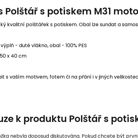
s
Polštář s potiskem M31 mot
ý kvalitní polštářek s potiskem. Obal lze sundat a samos
 výplň - duté vlákno, obal - 100% PES
: 50 x 40 cm
it s vaším motivem, fotem či na přání i v jiných velikoste
uze k produktu
Polštář s pot
žka nebyla doposud diskutována. Pokud chcete být první, 