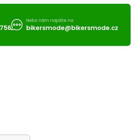
Nebo nám napište na
 756
bikersmode@bikersmode.cz