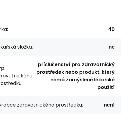
řka:
40
kařská složka:
ne
příslušenství pro zdravotnický
yp
prostředek nebo produkt, který
dravotnického
nemá zamýšlené lékařské
ostředku:
použití
ýrobce zdravotnického prostředku:
není