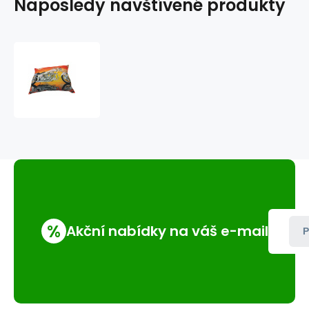
Naposledy navštívené produkty
Polštář
s
potiskem
M42
moto
%
Akční nabídky na váš e-mail
P