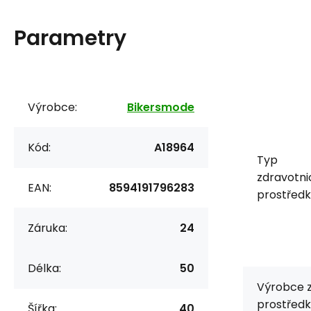
Parametry
Výrobce:
Bikersmode
Kód:
A18964
Typ
zdravotn
EAN:
8594191796283
prostředk
Záruka:
24
Délka:
50
Výrobce 
prostředk
Šířka:
40